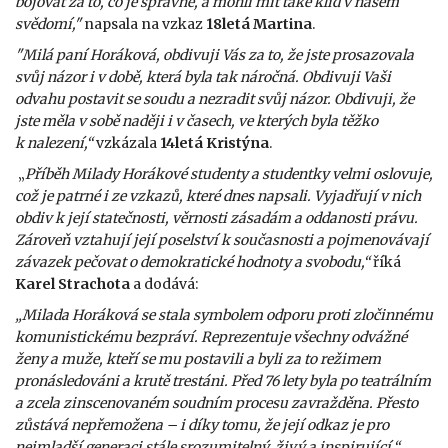
bojovat za to, co je správné, a mohli mít také klid v našem
svědomí,"
napsala na vzkaz
18letá Martina
.
"Milá paní Horáková, obdivuji Vás za to, že jste prosazovala
svůj názor i v době, která byla tak náročná. Obdivuji Vaši
odvahu postavit se soudu a nezradit svůj názor. Obdivuji, že
jste měla v sobě naději i v časech, ve kterých byla těžko
k nalezení,“
vzkázala
14letá Kristýna
.
„
Příběh Milady Horákové studenty a studentky velmi oslovuje,
což je patrné i ze vzkazů, které dnes napsali. Vyjadřují v nich
obdiv k její statečnosti, věrnosti zásadám a oddanosti právu.
Zároveň vztahují její poselství k současnosti a pojmenovávají
závazek pečovat o demokratické hodnoty a svobodu,“
říká
Karel Strachota
a dodává:
„Milada Horáková se stala symbolem odporu proti zločinnému
komunistickému bezpráví. Reprezentuje všechny odvážné
ženy a muže, kteří se mu postavili a byli za to režimem
pronásledováni a krutě trestáni.
Před 76 lety byla po teatrálním
a zcela zinscenovaném soudním procesu zavražděna. Přesto
zůstává nepřemožena – i díky tomu, že její odkaz je pro
nejmladší generaci stále srozumitelný, živý a inspirující.“