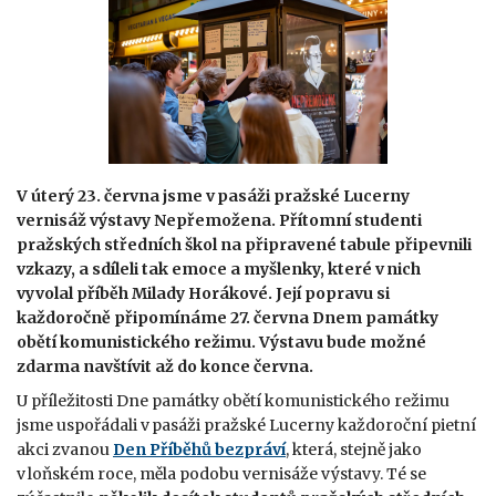
V úterý 23. června jsme v pasáži pražské Lucerny
vernisáž výstavy Nepřemožena. Přítomní studenti
pražských středních škol na připravené tabule připevnili
vzkazy, a sdíleli tak emoce a myšlenky, které v nich
vyvolal příběh Milady Horákové. Její popravu si
každoročně připomínáme 27. června Dnem památky
obětí komunistického režimu. Výstavu bude možné
zdarma navštívit až do konce června.
U příležitosti Dne památky obětí komunistického režimu
jsme uspořádali v pasáži pražské Lucerny každoroční pietní
akci zvanou
Den Příběhů bezpráví
, která, stejně jako
v loňském roce, měla podobu vernisáže výstavy. Té se