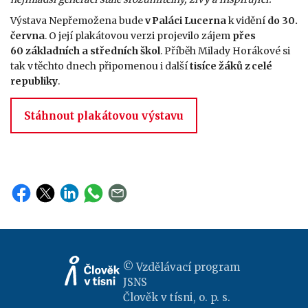
Výstava Nepřemožena bude
v Paláci Lucerna
k vidění
do 30.
června
. O její plakátovou verzi projevilo zájem
přes
60 základních a středních škol
. Příběh Milady Horákové si
tak v těchto dnech připomenou i další
tisíce žáků z celé
republiky
.
Stáhnout plakátovou výstavu
© Vzdělávací program
JSNS
Člověk v tísni, o. p. s.