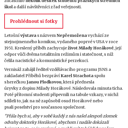
zúčastnilo
několik desítek studentů pražských středních
škol
a další návštěvníci z řad veřejnosti.
Prohlédnout si fotky
Letošní
výstava
s názvem
Nepřemožena
vychází ze
stejnojmenného komiksu, vydaného poprvé v USA v roce
1951. Kreslený příběh zachycuje
život Milady Horákové
, její
odpor vůči dvěma totalitním režimům i statečnost, s níž
čelila nacistické a komunistické perzekuci.
Vernisáž zahájil ředitel vzdělávacího programu JSNS a
zakladatel Příběhů bezpráví
Karel Strachota
spolu
s herečkou
Janou Plodkovou
, která přednesla
úryvky z dopisu Milady Horákové. Následovala minuta ticha.
Poté přítomní studenti připevnili na tabule vzkazy, v nichž
sdíleli to, jak na ně zapůsobil osud Horákové nebo
psali poselství pro současnou společnost.
"Přála bych si, aby v sobě každý z nás našel alespoň zlomek
odvahy doktorky Horákové, abychom i nadále dokázali