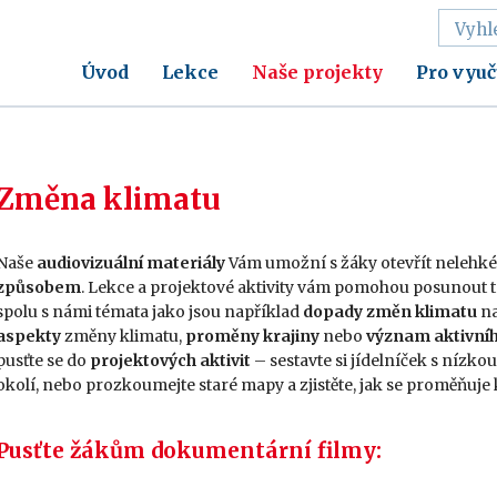
Úvod
Lekce
Naše projekty
Pro vyuč
Změna klimatu
Naše
audiovizuální materiály
V
ám umožní s žáky otevřít nelehk
způsobem
.
Lekce a projektové aktivity
v
ám pomohou posunout té
spolu
s námi
témata jako
jsou
například
dopady změn klimatu
na
aspekty
změn
y
klimatu
,
proměny krajiny
nebo
význam
aktivní
pusťte se do
projektových aktivit
– sestavte
si jídelníček s nízko
okolí, nebo
prozkoumejte sta
ré mapy a zjistěte, jak se proměňuje
Pusťte žákům dokumentární filmy: