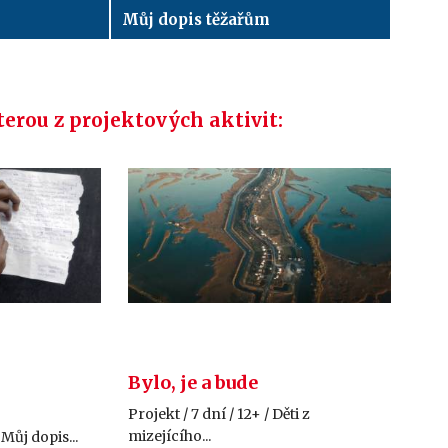
Můj dopis těžařům
terou z projektových aktivit:
Bylo, je a bude
Projekt / 7 dní / 12+ / Děti z
mizejícího...
 Můj dopis...