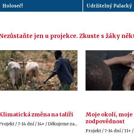
Holoseč!
Udržitelný Palacký
Nezůstaňte jen u projekce. Zkuste s žáky něk
Klimatická změna na talíři
Moje okolí, moje
zodpovědnost
Projekt / 7-14 dní / 14+ / Děkujeme za...
Projekt / 7-14 dní / 11+ /