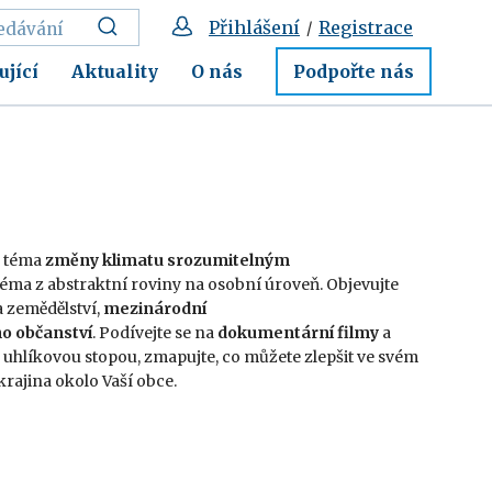
Přihlášení
Registrace
/
ující
Aktuality
O nás
Podpořte nás
é téma
změny klimatu srozumitelným
ma z abstraktní roviny na osobní úroveň.
Objevujte
 zemědělství,
mezinárodní
ho
občanství
.
Podívejte se na
dokumentární filmy
a
u uhlíkovou stopou,
zmapujte, co můžete zlepšit ve svém
 krajina okolo V
aší obce.