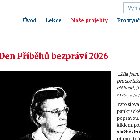
Úvod
Lekce
Naše projekty
Pro vyuč
Den Příběhů bezpráví 2026
„
Žila jsem
prudce tekl
těžkosti, j
život, a j
Tato slova
pankrácké
popravou. 
klidem, po
službě dr
připomíná