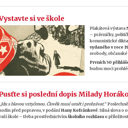
Vystavte si ve škole
Plakátová výstava
– právničky, politič
komunistické diktat
vydaného v roce 19
svobody, občanské 
Prvních 50 přihláš
budou moci prohlé
Pusťte si poslední dopis Milady Horák
„
Jdu s hlavou vztyčenou. Člověk musí umět i prohrávat.
“ Poslechně
hodin před popravou, v podání
Hany Kofránkové
. Silná slova o 
vaší škole – třeba prostřednictvím
školního rozhlasu
u příležito