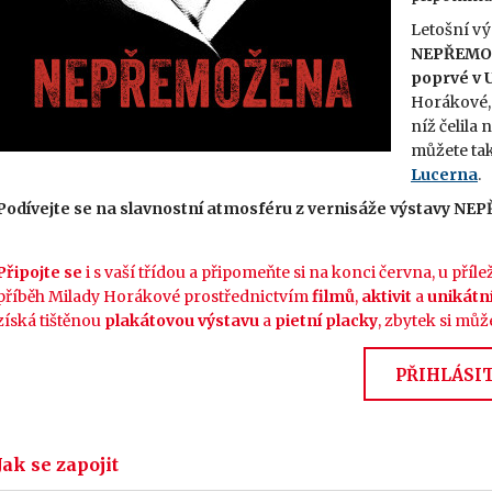
Letošní vý
NEPŘEMO
poprvé v U
Horákové, 
níž čelila
můžete tak
Lucerna
.
Podívejte se na slavnostní atmosféru z vernisáže výstavy N
Připojte se
i s vaší třídou a připomeňte si na konci června, u pří
příběh Milady Horákové prostřednictvím
filmů
,
aktivit
a
unikátn
získá tištěnou
plakátovou výstavu
a
pietní placky
, zbytek si mů
PŘIHLÁSIT
Jak se zapojit