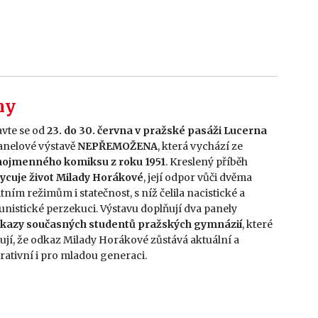
ny
avte se od
23. do 30. června v pražské pasáži Lucerna
anelové výstavě
NEPŘEMOŽENA
, která vychází ze
nojmenného komiksu z roku 1951
. Kreslený příběh
ycuje život Milady Horákové
, její odpor vůči dvěma
itním režimům i statečnost, s níž čelila nacistické a
nistické perzekuci. Výstavu doplňují dva panely
kazy současných studentů pražských gymnázií
, které
ují, že odkaz Milady Horákové zůstává aktuální a
irativní i pro mladou generaci.