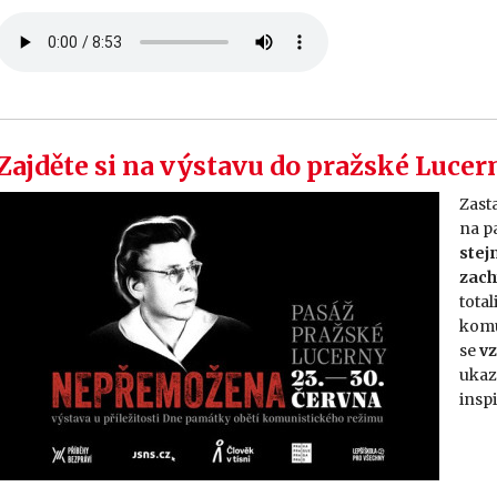
Zajděte si na výstavu do pražské Lucer
Zast
na p
stej
zach
total
komu
se
vz
ukaz
insp