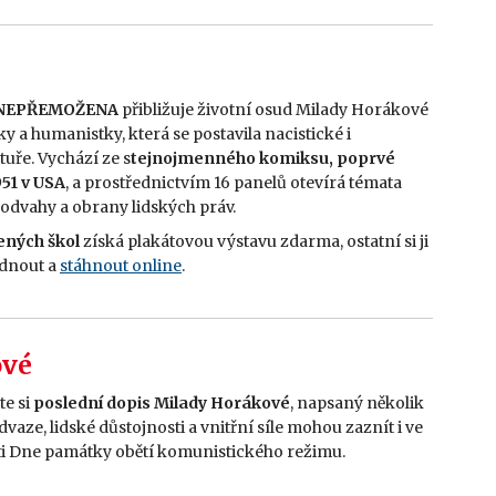
NEPŘEMOŽENA
přibližuje životní osud Milady Horákové
ky a humanistky, která se postavila nacistické i
uře. Vychází ze s
tejnojmenného komiksu, poprvé
51 v USA
, a prostřednictvím 16 panelů otevírá témata
odvahy a obrany lidských práv.
ených škol
získá plakátovou výstavu zdarma, ostatní si ji
dnout a
stáhnout online
.
ové
te si
poslední dopis Milady Horákové
, napsaný několik
odvaze, lidské důstojnosti a vnitřní síle mohou zaznít i ve
sti Dne památky obětí komunistického režimu.