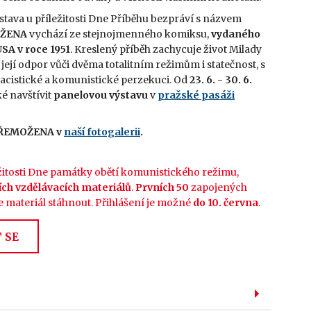
stava u příležitosti Dne Příběhu bezpráví s názvem
ŽENA
vychází ze stejnojmenného komiksu,
vydaného
SA v roce 1951
. Kreslený příběh zachycuje život Milady
její odpor vůči dvěma totalitním režimům i statečnost, s
 nacistické a komunistické perzekuci. Od
23. 6. - 30. 6.
é navštívit
panelovou výstavu
v
pražské pasáži
EPŘEMOŽENA v
naší fotogalerii
.
ležitosti Dne památky obětí komunistického režimu,
ích vzdělávacích materiálů
.
Prvních 50
zapojených
že materiál stáhnout. Přihlášení je možné
do 10. června
.
 SE