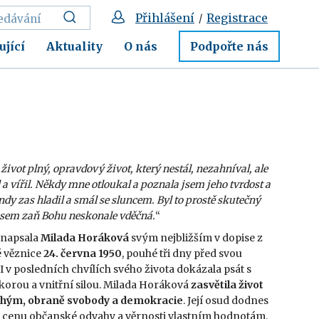
Přihlášení
Registrace
/
ující
Aktuality
O nás
Podpořte nás
 život plný, opravdový život, který nestál, nezahníval, ale
 a vířil. Někdy mne otloukal a poznala jsem jeho tvrdost a
indy zas hladil a smál se sluncem. Byl to prostě skutečný
á jsem zaň Bohu neskonale vděčná.
“
 napsala
Milada Horáková
svým nejbližším v dopise z
 věznice
24. června 1950
, pouhé tři dny před svou
I v posledních chvílích svého života dokázala psát s
korou a vnitřní silou. Milada Horáková
zasvětila život
uhým, obraně svobody a demokracie
. Její osud dodnes
 cenu občanské odvahy a věrnosti vlastním hodnotám.