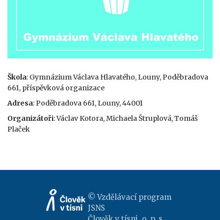
Škola
: Gymnázium Václava Hlavatého, Louny, Poděbradova
661, příspěvková organizace
Adresa
: Poděbradova 661, Louny, 44001
Organizátoři
: Václav Kotora, Michaela Štruplová, Tomáš
Plaček
© Vzdělávací program
JSNS
Člověk v tísni, o. p. s.