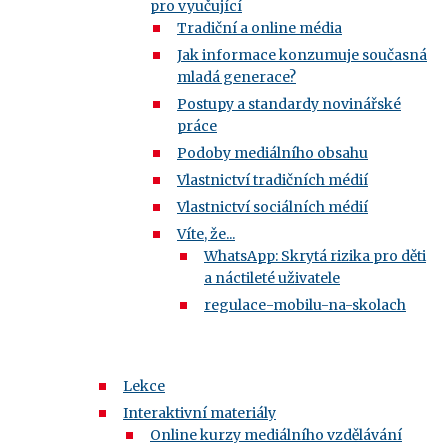
pro vyučující
Tradiční a online média
Jak informace konzumuje současná
mladá generace?
Postupy a standardy novinářské
práce
Podoby mediálního obsahu
Vlastnictví tradičních médií
Vlastnictví sociálních médií
Víte, že...
WhatsApp: Skrytá rizika pro děti
a náctileté uživatele
regulace-mobilu-na-skolach
Lekce
Interaktivní materiály
Online kurzy mediálního vzdělávání