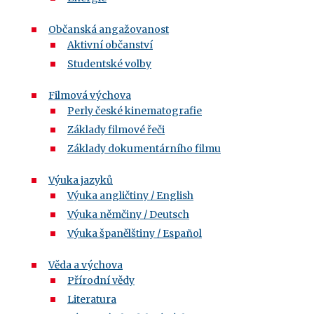
Občanská angažovanost
Aktivní občanství
Studentské volby
Filmová výchova
Perly české kinematografie
Základy filmové řeči
Základy dokumentárního filmu
Výuka jazyků
Výuka angličtiny / English
Výuka němčiny / Deutsch
Výuka španělštiny / Español
Věda a výchova
Přírodní vědy
Literatura