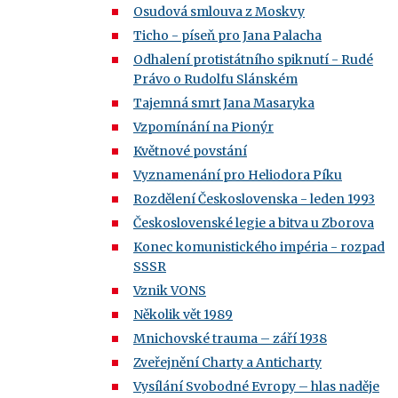
Osudová smlouva z Moskvy
Ticho - píseň pro Jana Palacha
Odhalení protistátního spiknutí - Rudé
Právo o Rudolfu Slánském
Tajemná smrt Jana Masaryka
Vzpomínání na Pionýr
Květnové povstání
Vyznamenání pro Heliodora Píku
Rozdělení Československa - leden 1993
Československé legie a bitva u Zborova
Konec komunistického impéria - rozpad
SSSR
Vznik VONS
Několik vět 1989
Mnichovské trauma – září 1938
Zveřejnění Charty a Anticharty
Vysílání Svobodné Evropy – hlas naděje