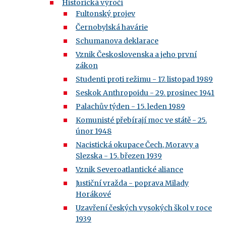
Historická výročí
Fultonský projev
Černobylská havárie
Schumanova deklarace
Vznik Československa a jeho první
zákon
Studenti proti režimu - 17. listopad 1989
Seskok Anthropoidu - 29. prosinec 1941
Palachův týden - 15. leden 1989
Komunisté přebírají moc ve státě - 25.
únor 1948
Nacistická okupace Čech, Moravy a
Slezska - 15. březen 1939
Vznik Severoatlantické aliance
Justiční vražda - poprava Milady
Horákové
Uzavření českých vysokých škol v roce
1939