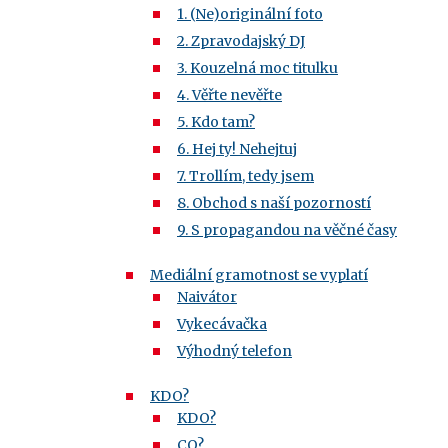
1. (Ne)originální foto
2. Zpravodajský DJ
3. Kouzelná moc titulku
4. Věřte nevěřte
5. Kdo tam?
6. Hej ty! Nehejtuj
7. Trollím, tedy jsem
8. Obchod s naší pozorností
9. S propagandou na věčné časy
Mediální gramotnost se vyplatí
Naivátor
Vykecávačka
Výhodný telefon
KDO?
KDO?
CO?