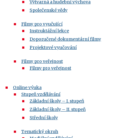
Výtvarná a hudební výchova
Společenské vědy
Filmy pro vyučující
Instruktážní lekce
Doporučené dokumentární filmy
Projektové vyučování
Filmy pro veřejnost
Filmy pro veřejnost
Online výuka
Stupeň vzdělávání
Základní školy – I. stupeň
Základní školy – II. stupeň
Střední školy
Tematický okruh