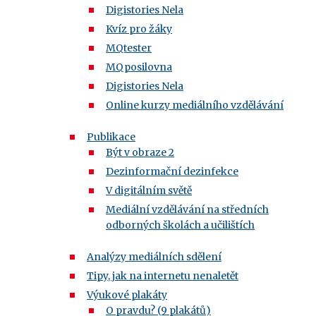
Digistories Nela
Kvíz pro žáky
MQtester
MQposilovna
Digistories Nela
Online kurzy mediálního vzdělávání
Publikace
Být v obraze 2
Dezinformační dezinfekce
V digitálním světě
Mediální vzdělávání na středních
odborných školách a učilištích
Analýzy mediálních sdělení
Tipy, jak na internetu nenaletět
Výukové plakáty
O pravdu? (9 plakátů)