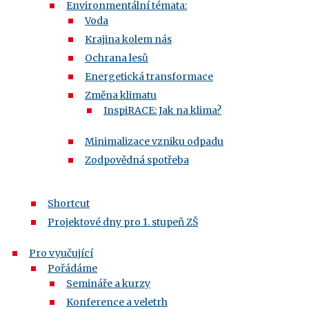
Environmentální témata:
Voda
Krajina kolem nás
Ochrana lesů
Energetická transformace
Změna klimatu
InspiRACE: Jak na klima?
Minimalizace vzniku odpadu
Zodpovědná spotřeba
Shortcut
Projektové dny pro 1. stupeň ZŠ
Pro vyučující
Pořádáme
Semináře a kurzy
Konference a veletrh