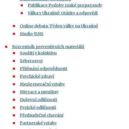
Publikace Podoby ruské propagandy
Válka v Ukrajině: Otázky a odpovědi
Online debata: Týden války na Ukrajině
Studio JSNS
Rozcestník preventivních materiálů
Soužití v kolektivu
Seberozvoj
Přijímání odpovědnosti
Psychické zdraví
Mezigenerační vztahy
Migrace a menšiny
Duševní odlišnosti
Fyzické odlišnosti
Předsudečné chování
Partnerské vztahy