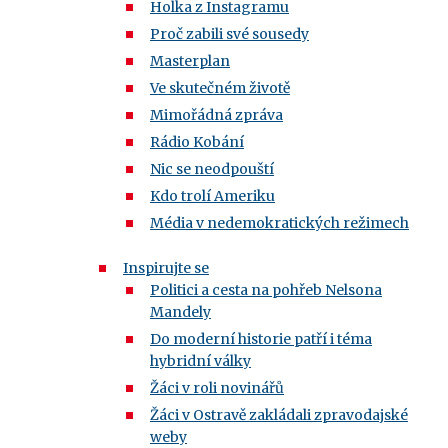
Holka z Instagramu
Proč zabili své sousedy
Masterplan
Ve skutečném životě
Mimořádná zpráva
Rádio Kobání
Nic se neodpouští
Kdo trolí Ameriku
Média v nedemokratických režimech
Inspirujte se
Politici a cesta na pohřeb Nelsona
Mandely
Do moderní historie patří i téma
hybridní války
Žáci v roli novinářů
Žáci v Ostravě zakládali zpravodajské
weby