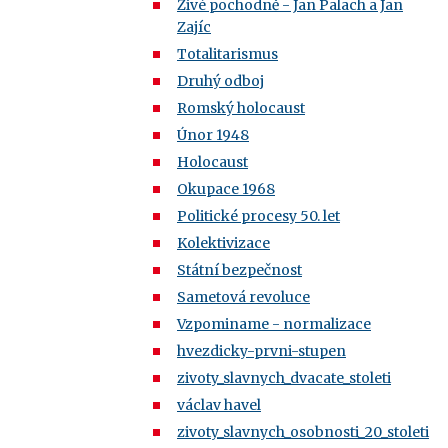
Živé pochodně - Jan Palach a Jan
Zajíc
Totalitarismus
Druhý odboj
Romský holocaust
Únor 1948
Holocaust
Okupace 1968
Politické procesy 50. let
Kolektivizace
Státní bezpečnost
Sametová revoluce
Vzpominame - normalizace
hvezdicky-prvni-stupen
zivoty_slavnych_dvacate_stoleti
václav havel
zivoty_slavnych_osobnosti_20_stoleti