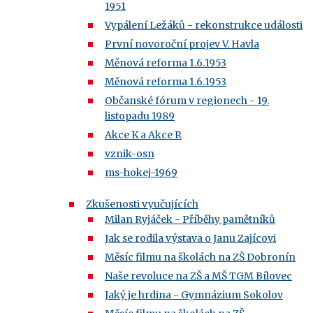
1951
Vypálení Ležáků - rekonstrukce události
První novoroční projev V. Havla
Měnová reforma 1.6.1953
Měnová reforma 1.6.1953
Občanské fórum v regionech - 19.
listopadu 1989
Akce K a Akce R
vznik-osn
ms-hokej-1969
Zkušenosti vyučujících
Milan Ryjáček - Příběhy pamětníků
Jak se rodila výstava o Janu Zajícovi
Měsíc filmu na školách na ZŠ Dobronín
Naše revoluce na ZŠ a MŠ TGM Bílovec
Jaký je hrdina - Gymnázium Sokolov