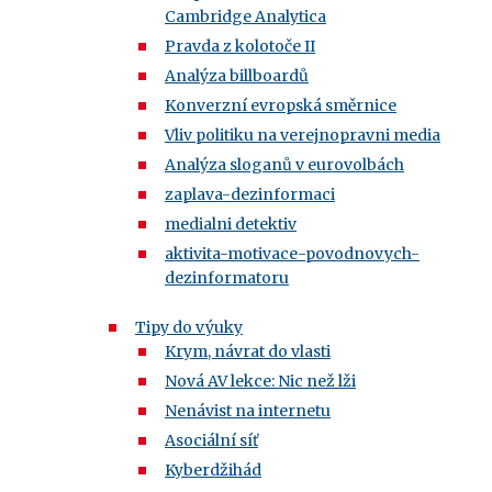
Cambridge Analytica
Pravda z kolotoče II
Analýza billboardů
Konverzní evropská směrnice
Vliv politiku na verejnopravni media
Analýza sloganů v eurovolbách
zaplava-dezinformaci
medialni detektiv
aktivita-motivace-povodnovych-
dezinformatoru
Tipy do výuky
Krym, návrat do vlasti
Nová AV lekce: Nic než lži
Nenávist na internetu
Asociální síť
Kyberdžihád