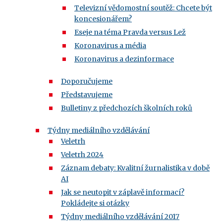
Televizní vědomostní soutěž: Chcete být
koncesionářem?
Eseje na téma Pravda versus Lež
Koronavirus a média
Koronavirus a dezinformace
Doporučujeme
Představujeme
Bulletiny z předchozích školních roků
Týdny mediálního vzdělávání
Veletrh
Veletrh 2024
Záznam debaty: Kvalitní žurnalistika v době
AI
Jak se neutopit v záplavě informací?
Pokládejte si otázky
Týdny mediálního vzdělávání 2017