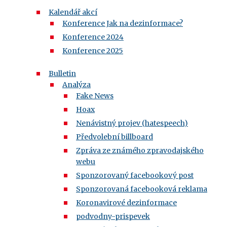
Kalendář akcí
Konference Jak na dezinformace?
Konference 2024
Konference 2025
Bulletin
Analýza
Fake News
Hoax
Nenávistný projev (hatespeech)
Předvolební billboard
Zpráva ze známého zpravodajského
webu
Sponzorovaný facebookový post
Sponzorovaná facebooková reklama
Koronavirové dezinformace
podvodny-prispevek