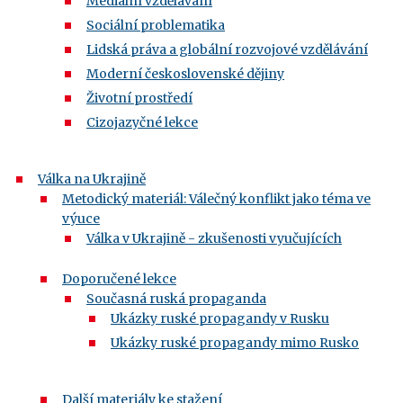
Mediální vzdělávání
Sociální problematika
Lidská práva a globální rozvojové vzdělávání
Moderní československé dějiny
Životní prostředí
Cizojazyčné lekce
Válka na Ukrajině
Metodický materiál: Válečný konflikt jako téma ve
výuce
Válka v Ukrajině - zkušenosti vyučujících
Doporučené lekce
Současná ruská propaganda
Ukázky ruské propagandy v Rusku
Ukázky ruské propagandy mimo Rusko
Další materiály ke stažení