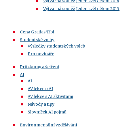
Výtvarná soutěž Jeden svět dětem 2016
Výtvarná soutěž Jeden svět dětem 2015
Cena Gratias Tibi
Studentské volby
Výsledky studentských voleb
Pro novináře
Průzkumy a šetření
AI
AI
AV lekce o AI
AV lekce s AI aktivitami
Návody a tipy
Slovníček AI pojmů
Environmentální vzdělávání