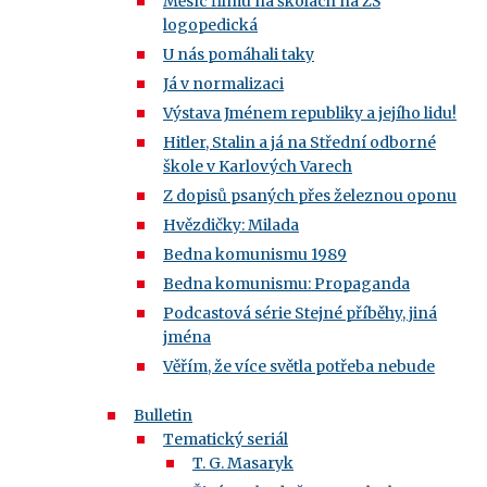
Měsíc filmu na školách na ZŠ
logopedická
U nás pomáhali taky
Já v normalizaci
Výstava Jménem republiky a jejího lidu!
Hitler, Stalin a já na Střední odborné
škole v Karlových Varech
Z dopisů psaných přes železnou oponu
Hvězdičky: Milada
Bedna komunismu 1989
Bedna komunismu: Propaganda
Podcastová série Stejné příběhy, jiná
jména
Věřím, že více světla potřeba nebude
Bulletin
Tematický seriál
T. G. Masaryk