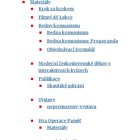
Materiály
Krok za krokem
Filmy/ AV Lekce
Bedny komunismu
Bedna komunismu
Bedna komunismu: Propaganda
Objednávací formulář
Moderní československé dějiny v
interaktivních kvízech
Publikace
Skautské pátrání
Výstavy
nepremozeny-vystava
Hra Operace Paměť
Materiály