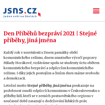
Den Příběhů bezpráví 2021 | Stejné
příběhy, jiná jména
Každý rok v souvislosti s Dnem památky obětí
komunistického režimu, dnem smutného výročí popravy
Milady Horákové, vzdáváme spolu se studenty úctu obětem
komunistického bezpráví a odpůrcům komunistického
režimu. I díky jejich postojům a činům dnes máme svobodu
a demokracii.
Letošní motto
Stejné příběhy, jiná jména
poukazuje na
podobnost osudů odpůrců komunismu v Československu s
příběhy lidí, kteří se v zemích postsovětského regionu v
současné době zasazují o dodržování lidských práv,