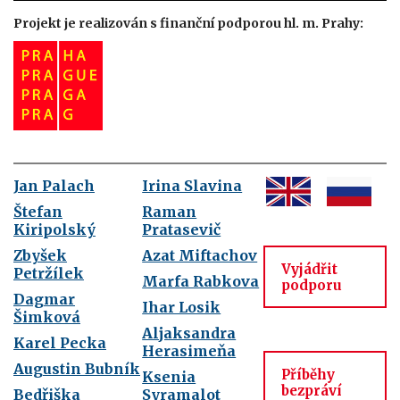
Projekt je realizován s finanční podporou hl. m. Prahy:
Jan Palach
Irina Slavina
Štefan
Raman
Kiripolský
Pratasevič
Zbyšek
Azat Miftachov
Vyjádřit
Petržílek
Marfa Rabkova
podporu
Dagmar
Ihar Losik
Šimková
Aljaksandra
Karel Pecka
Herasimeňa
Augustin Bubník
Příběhy
Ksenia
bezpráví
Bedřiška
Syramalot