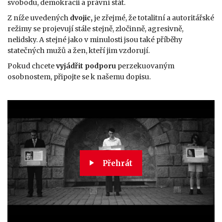
svobodu, demokracii a právní stát.
Z níže uvedených
dvojic,
je zřejmé, že totalitní a autoritářské
režimy se projevují stále stejně, zločinně, agresivně,
nelidsky. A stejné jako v minulosti jsou také příběhy
statečných mužů a žen, kteří jim vzdorují.
Pokud chcete
vyjádřit podporu
perzekuovaným
osobnostem, připojte se k našemu dopisu.
Přehrát