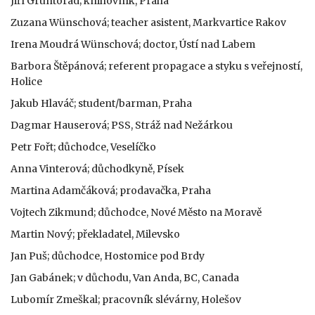
Jiří Gruntorád; knihovník, Praha
Zuzana Wünschová; teacher asistent, Markvartice Rakov
Irena Moudrá Wünschová; doctor, Ústí nad Labem
Barbora Štěpánová; referent propagace a styku s veřejností,
Holice
Jakub Hlaváč; student/barman, Praha
Dagmar Hauserová; PSS, Stráž nad Nežárkou
Petr Fořt; důchodce, Veselíčko
Anna Vinterová; důchodkyně, Písek
Martina Adamčáková; prodavačka, Praha
Vojtech Zikmund; důchodce, Nové Město na Moravě
Martin Nový; překladatel, Milevsko
Jan Puš; důchodce, Hostomice pod Brdy
Jan Gabánek; v důchodu, Van Anda, BC, Canada
Lubomír Zmeškal; pracovník slévárny, Holešov