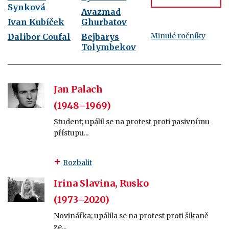
Synková
Avazmad
Ivan Kubíček
Ghurbatov
Minulé ročníky
Dalibor Coufal
Bejbarys
Tolymbekov
Jan Palach
(1948–1969)
Student; upálil se na protest proti pasivnímu
přístupu...
Rozbalit
Irina Slavina, Rusko
(1973–2020)
Novinářka; upálila se na protest proti šikaně
ze...