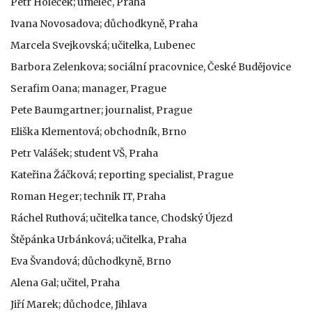
Petr Holeček; umělec, Praha
Ivana Novosadova; důchodkyně, Praha
Marcela Svejkovská; učitelka, Lubenec
Barbora Zelenkova; sociální pracovnice, České Budějovice
Serafim Oana; manager, Prague
Pete Baumgartner; journalist, Prague
Eliška Klementová; obchodník, Brno
Petr Valášek; student VŠ, Praha
Kateřina Žáčková; reporting specialist, Prague
Roman Heger; technik IT, Praha
Ráchel Ruthová; učitelka tance, Chodský Újezd
Štěpánka Urbánková; učitelka, Praha
Eva Švandová; důchodkyně, Brno
Alena Gal; učitel, Praha
Jiří Marek; důchodce, Jihlava