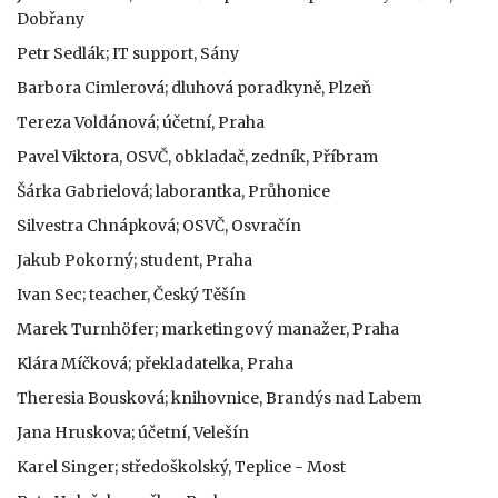
Dobřany
Petr Sedlák; IT support, Sány
Barbora Cimlerová; dluhová poradkyně, Plzeň
Tereza Voldánová; účetní, Praha
Pavel Viktora, OSVČ, obkladač, zedník, Příbram
Šárka Gabrielová; laborantka, Průhonice
Silvestra Chnápková; OSVČ, Osvračín
Jakub Pokorný; student, Praha
Ivan Sec; teacher, Český Těšín
Marek Turnhöfer; marketingový manažer, Praha
Klára Míčková; překladatelka, Praha
Theresia Bousková; knihovnice, Brandýs nad Labem
Jana Hruskova; účetní, Velešín
Karel Singer; středoškolský, Teplice - Most