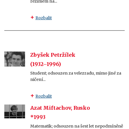
režimem na...
Rozbalit
Zbyšek Petržílek
(1932–1996)
Student; odsouzen za velezradu, mimo jiné za
ničení...
Rozbalit
Azat Miftachov, Rusko
*1993
Matematik; odsouzen na šest let nepodmíněně