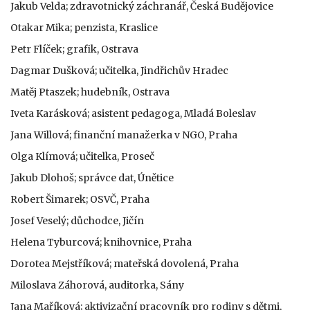
Jakub Velda; zdravotnický záchranář, Česká Budějovice
Otakar Mika; penzista, Kraslice
Petr Flíček; grafik, Ostrava
Dagmar Dušková; učitelka, Jindřichův Hradec
Matěj Ptaszek; hudebník, Ostrava
Iveta Karásková; asistent pedagoga, Mladá Boleslav
Jana Willová; finanční manažerka v NGO, Praha
Olga Klímová; učitelka, Proseč
Jakub Dlohoš; správce dat, Únětice
Robert Šimarek; OSVČ, Praha
Josef Veselý; důchodce, Jičín
Helena Tyburcová; knihovnice, Praha
Dorotea Mejstříková; mateřská dovolená, Praha
Miloslava Záhorová, auditorka, Sány
Jana Maříková; aktivizační pracovník pro rodiny s dětmi,