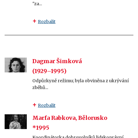
"za...
Rozbalit
Dagmar Šimková
(1929–1995)
Odpůrkyně režimu; byla obviněna z ukrývání
zběhů...
Rozbalit
Marfa Rabkova, Bělorusko
*1995
Koordinátorka dobrovolníků lidskoprávní