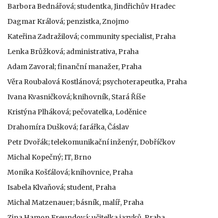
Barbora Bednářová; studentka, Jindřichův Hradec
Dagmar Králová; penzistka, Znojmo
Kateřina Zadražilová; community specialist, Praha
Lenka Brůžková; administrativa, Praha
Adam Zavoral; finanční manažer, Praha
Věra Roubalová Kostlánová; psychoterapeutka, Praha
Ivana Kvasničková; knihovník, Stará Říše
Kristýna Plháková; pečovatelka, Loděnice
Drahomíra Dušková; farářka, Čáslav
Petr Dvořák; telekomunikační inženýr, Dobříčkov
Michal Kopečný; IT, Brno
Monika Košťálová; knihovnice, Praha
Isabela Klvaňová; student, Praha
Michal Matzenauer; básník, malíř, Praha
Zina Hamon Freundová; učitelka jazyků, Praha