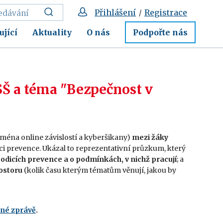
Přihlášení
Registrace
/
ující
Aktuality
O nás
Podpořte nás
SŠ a téma "Bezpečnost v
jména online závislostí a kyberšikany)
mezi žáky
ici prevence. Ukázal to reprezentativní průzkum, který
todicích prevence a o podmínkách, v nichž pracují
; a
ostoru
(kolik času kterým tématům věnují, jakou by
né zprávě
.