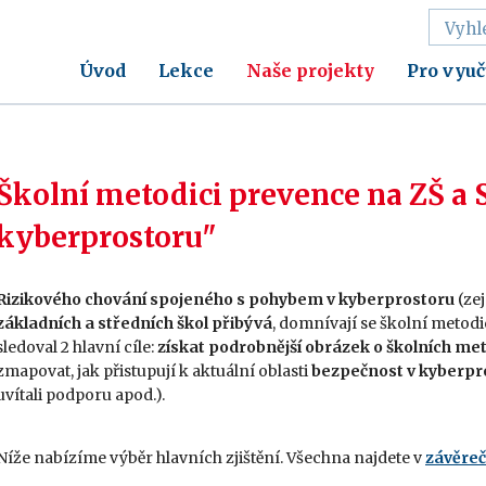
Úvod
Lekce
Naše projekty
Pro vyuč
Školní metodici prevence na ZŠ a 
kyberprostoru"
Rizikového chování spojeného s pohybem v kyberprostoru
(ze
základních a středních škol
přibývá
, domnívají se školní metod
sledoval 2 hlavní cíle:
získat podrobnější obrázek o školních me
zmapovat, jak přistupují k aktuální oblasti
bezpečnost v kyberpr
uvítali podporu apod.).
Níže nabízíme výběr hlavních zjištění. Všechna najdete v
závěreč