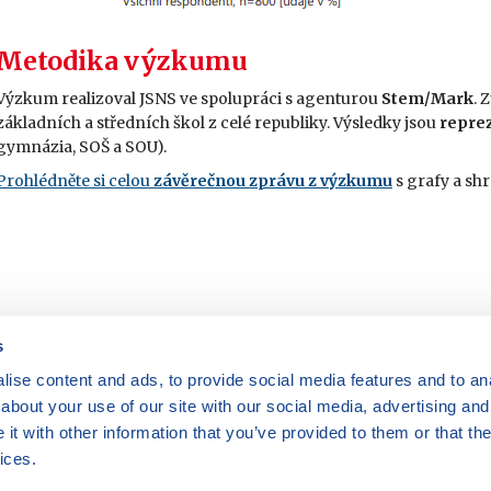
Metodika výzkumu
Výzkum realizoval JSNS ve spolupráci s agenturou
Stem/Mark
. 
základních a středních škol z celé republiky. Výsledky jsou
reprez
gymnázia, SOŠ a SOU).
Prohlédněte si celou
závěrečnou zprávu z výzkumu
s grafy a sh
s
ise content and ads, to provide social media features and to anal
Máte dotazy?
Kontaktujte nás
|
FAQ
about your use of our site with our social media, advertising and
Rádi vám pomůžeme.
Odebírejte
t with other information that you’ve provided to them or that the
newslettery
ices.