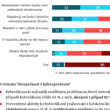
K tématu "Bezpečnost v kyberprostoru"
Kyberšikana je nejčastěji uváděným problémem, který metodici 
případů kyberšikany řešilo 46 % z nich,
alespoň
1 případ 80
Preventivní aktivity ke kyberšikaně realizovalo v loňském š
závislostem
pouze 56 %, k
problematice sextingu
34 %. Gra