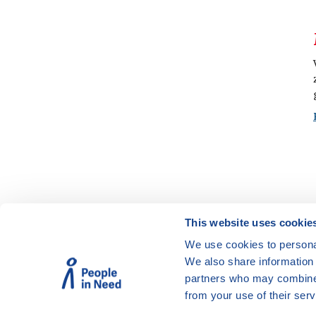
This website uses cookie
We use cookies to personal
© Vzdělávací program JSNS
We also share information 
Člověk v tísni, o. p. s.
partners who may combine i
from your use of their serv