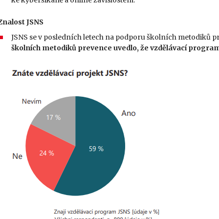
ke kyberšikaně a online závislostem.
Znalost JSNS
JSNS se v posledních letech na podporu školních metodiků pre
školních metodiků prevence uvedlo, že vzdělávací progra