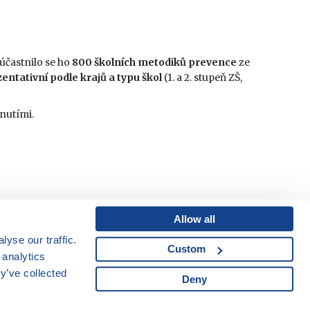
Zúčastnilo se ho
800 školních metodiků prevence
ze
entativní podle krajů a typu škol
(1. a 2. stupeň ZŠ,
rnutími.
Allow all
yse our traffic.
Custom
Mapa webu
|
Kariéra
 analytics
Osobní údaje
|
y’ve collected
Deny
Cookies