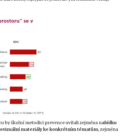
ru by školní metodici prevence uvítali zejména n
abídku
udiovizuální materiály ke konkrétním tématům
, zejména