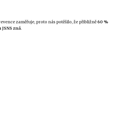
vence zaměřuje, proto nás potěšilo, že přibližně
60 %
m JSNS zná
.