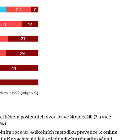
během posledních dvou let ve škole řešili (3 a více
 %
)
kolním roce 85 % školních metodiků prevence, k
online
f níže zachycuje, jak se jednotlivým tématům věnují