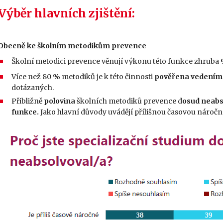
Výběr hlavních zjištění:
Obecně ke školním metodikům prevence
Školní metodici prevence věnují výkonu této funkce zhruba
Více než 80 % metodiků je k této činnosti
pověřena vedením 
dotázaných.
Přibližně
polovina
školních metodiků prevence d
osud neabs
funkce.
Jako hlavní důvody uvádějí přílišnou časovou nároč