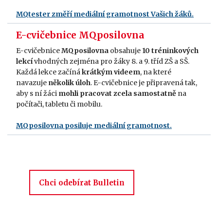
MQtester změří mediální gramotnost Vašich žáků.
E-cvičebnice MQposilovna
E-cvičebnice
MQposilovna
obsahuje
10
tréninkových
lekcí
vhodných zejména pro žáky 8. a 9. tříd ZŠ a SŠ.
Každá lekce začíná
krátkým videem
, na které
navazuje
několik úloh
. E-cvičebnice je připravená tak,
aby s ní žáci
mohli pracovat zcela samostatně
na
počítači, tabletu či mobilu.
MQposilovna posiluje mediální gramotnost.
Chci odebírat Bulletin