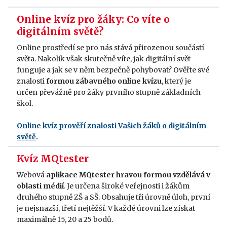
Online kvíz pro žáky: Co víte o
digitálním světě?
Online prostředí se pro nás stává přirozenou součástí
světa. Nakolik však skutečně víte, jak digitální svět
funguje a jak se v něm bezpečně pohybovat? Ověřte své
znalosti
formou zábavného online kvízu
, který je
určen převážně pro žáky prvního stupně základních
škol.
Online kvíz prověří znalosti Vašich žáků o digitálním
světě
.
Kvíz MQtester
Webová
aplikace MQtester hravou formou vzdělává v
oblasti médií
. Je určena široké veřejnosti i žákům
druhého stupně ZŠ a SŠ. Obsahuje tři úrovně úloh, první
je nejsnazší, třetí nejtěžší. V každé úrovni lze získat
maximálně 15, 20 a 25 bodů.