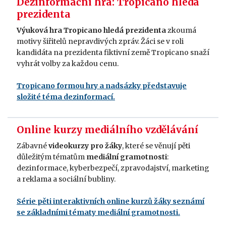
Dezinformační hra: Tropicano hledá
prezidenta
Výuková hra Tropicano hledá prezidenta
zkoumá
motivy šiřitelů nepravdivých zpráv. Žáci se v roli
kandidáta na prezidenta fiktivní země Tropicano snaží
vyhrát volby za každou cenu.
Tropicano formou hry a nadsázky představuje
složité téma dezinformací.
Online kurzy mediálního vzdělávání
Zábavné
videokurzy pro žáky
, které se věnují pěti
důležitým tématům
mediální gramotnosti
:
dezinformace, kyberbezpečí, zpravodajství, marketing
a reklama a sociální bubliny.
Série pěti interaktivních online kurzů žáky seznámí
se základními tématy mediální gramotnosti.