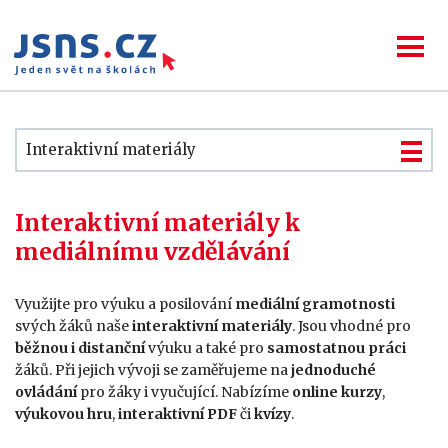
Interaktivní materiály
Interaktivní materiály k
mediálnímu vzdělávání
Využijte pro výuku a posilování
mediální gramotnosti
svých žáků naše
interaktivní materiály
. Jsou vhodné pro
běžnou i distanční
výuku a také pro
samostatnou práci
žáků. Při jejich vývoji se zaměřujeme na
jednoduché
ovládání
pro žáky i vyučující. Nabízíme
online kurzy
,
výukovou hru
,
interaktivní PDF
či
kvízy
.