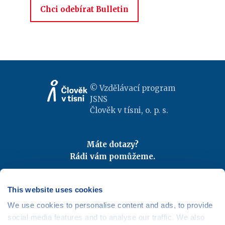
Chci odebírat Bulletin
© Vzdělávací program
JSNS
Člověk v tísni, o. p. s.
Máte dotazy?
Rádi vám pomůžeme.
Kontaktujte nás
|
FAQ
Odebírejte newslettery
This website uses cookies
We use cookies to personalise content and ads, to provide
Mapa webu
|
Kariéra
social media features and to analyse our traffic. We also
Osobní údaje
|
Cookies