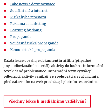
Fake news a dezinformace
Sociální sítě a internet
Rizika kyberprostoru
Reklama a marketing
Learning by doing
Propaganda
Současná ruská propaganda
Komunistická propaganda
Každá lekce obsahuje
dokumentární film
(případně
jiný audiovizuální materiál),
aktivity do hodin
a
informační
text
k dané problematice. Informační texty vytvářejí
odborníci
, aktivity vznikají
ve spolupráci s vyučujícími
a
před zařazením na web procházejí pilotním testováním.
Všechny lekce k mediálnímu vzdělávání