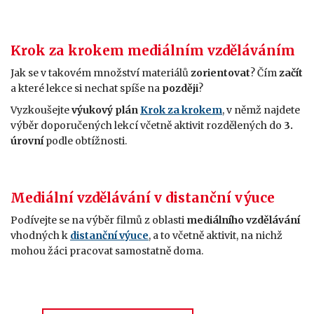
Krok za krokem mediálním vzděláváním
Jak se v takovém množství materiálů
zorientovat
? Čím
začít
a které lekce si nechat spíše na
později
?
Vyzkoušejte
výukový plán
Krok za krokem
, v němž najdete
výběr doporučených lekcí včetně aktivit rozdělených do
3.
úrovní
podle obtížnosti.
Mediální vzdělávání v distanční výuce
Podívejte se na výběr filmů z oblasti
mediálního vzdělávání
vhodných k
distanční výuce
, a to včetně aktivit, na nichž
mohou žáci pracovat samostatně doma.