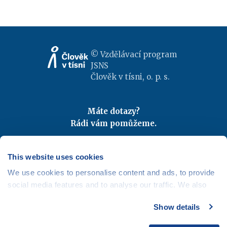
© Vzdělávací program
JSNS
Člověk v tísni, o. p. s.
Máte dotazy?
Rádi vám pomůžeme.
Kontaktujte nás
|
FAQ
Odebírejte newslettery
This website uses cookies
We use cookies to personalise content and ads, to provide
Mapa webu
|
Kariéra
social media features and to analyse our traffic. We also
Osobní údaje
|
Cookies
share information about your use of our site with our social
Show details
media, advertising and analytics partners who may
combine it with other information that you’ve provided to