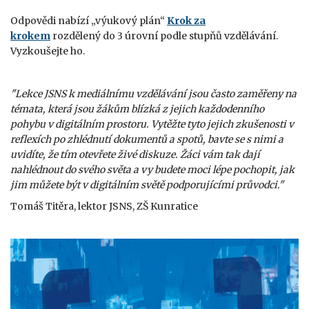
Odpovědi nabízí „výukový plán“
Krok za
krokem
rozdělený
do 3 úrovní podle stupňů vzdělávání.
Vyzkoušejte ho.
"Lekce JSNS k mediálnímu vzdělávání jsou často zaměřeny na
témata, která jsou žákům blízká z jejich každodenního
pohybu v digitálním prostoru. Vytěžte tyto jejich zkušenosti v
reflexích po zhlédnutí dokumentů a spotů, bavte se s nimi a
uvidíte, že tím otevřete živé diskuze. Žáci vám tak dají
nahlédnout do svého světa a vy budete moci lépe pochopit, jak
jim můžete být v digitálním světě podporujícími průvodci."
Tomáš Titěra, lektor JSNS, ZŠ Kunratice