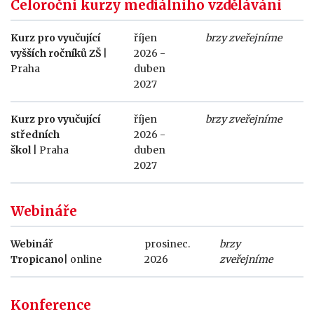
Celoroční kurzy mediálního vzdělávání
Kurz pro vyučující
říjen
brzy zveřejníme
vyšších ročníků ZŠ
|
2026 -
Praha
duben
2027
Kurz pro vyučující
říjen
brzy zveřejníme
středních
2026
-
škol
| Praha
duben
2027
Webináře
Webinář
prosinec.
brzy
Tropicano
| online
2026
zveřejníme
Konference