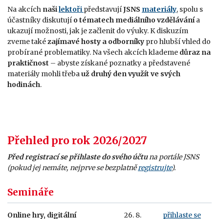
Na akcích
n
aši
lektoři
představují
JSNS
materiály
, spolu s
účastníky diskutují
o tématech mediálního vzdělávání
a
ukazují možnosti, jak je začlenit do výuky. K
diskuzím
zveme také
zajímavé hosty a odborníky
pro hlubší vhled do
probírané problematiky.
Na všech akcích klademe
důraz na
praktičnost
–
abyste získané poznatky a
představené
materiály
mohli třeba
už druhý den využít ve svých
hodinách
.
Přehled pro rok 2026/2027
Před registrací se přihlaste do svého účtu
na portále JSNS
(pokud jej nemáte, nejprve se
bezplatně
registrujte
).
Semináře
Online hry, digitální
26. 8.
přihlaste se