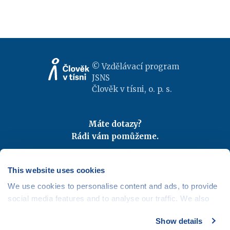
© Vzdělávací program
JSNS
Člověk v tísni, o. p. s.
Máte dotazy?
Rádi vám pomůžeme.
Kontaktujte nás
|
FAQ
Odebírejte newslettery
This website uses cookies
We use cookies to personalise content and ads, to provide
Mapa webu
|
Kariéra
social media features and to analyse our traffic. We also
Osobní údaje
|
Cookies
share information about your use of our site with our social
Show details
media, advertising and analytics partners who may