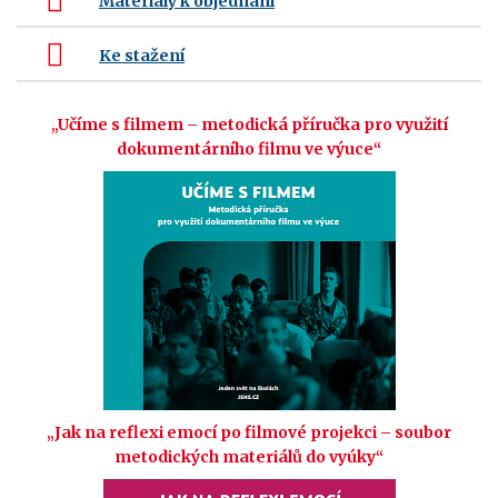
Materiály k objednání
Ke stažení
„Učíme s filmem – metodická příručka pro využití
dokumentárního filmu ve výuce“
„J
ak na reflexi emocí po filmové projekci
–
soubor
metodických materiálů do vyúky“