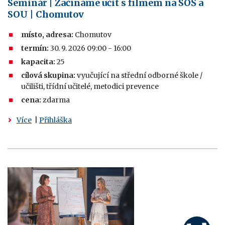
Seminář | Začínáme učit s filmem na SOŠ a
SOU | Chomutov
místo, adresa:
Chomutov
termín:
30. 9. 2026 09:00 - 16:00
kapacita:
25
cílová skupina:
vyučující na střední odborné škole /
učilišti, třídní učitelé, metodici prevence
cena:
zdarma
Více
|
Přihláška