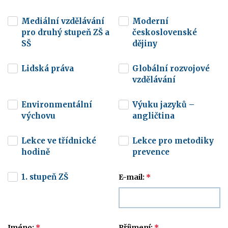
Mediální vzdělávání
Moderní
pro druhý stupeň ZŠ a
československé
SŠ
dějiny
Lidská práva
Globální rozvojové
vzdělávání
Environmentální
Výuku jazyků –
výchovu
angličtina
Lekce ve třídnické
Lekce pro metodiky
hodině
prevence
1. stupeň ZŠ
E-mail:
*
Jméno:
*
Příjmení:
*