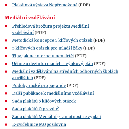
Plakátová výstava Nepřemožená
(PDF)
Mediální vzdělávání
Přehledová brožura projektu Mediální
vzdělávání
(PDF)
Metodická koncepce 5 klíčových otázek
(PDF)
5 klíčových otázek pro mladší žáky
(PDF)
Tipy, jak na internetu nenaletět
(PDF)
Učíme o dezinformacích - výukový plán
(PDF)
Mediální vzdělávání na středních odborných školách
a učilištích
(PDF)
Podoby ruské propagandy
(PDF)
Další publikace k mediálnímu vzdělávání
Sada plakátů 5 klíčových otázek
Sada plakátů O pravdu?
Sada plakátů Mediální gramotnost se vyplatí
E-cvičebnice MQposilovna