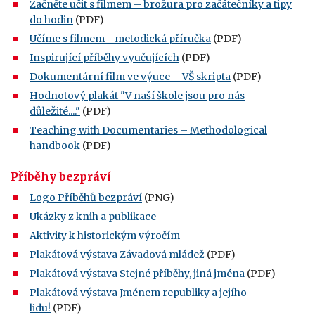
Začněte učit s filmem – brožura pro začátečníky a tipy
do hodin
(PDF)
Učíme s filmem - metodická příručka
(PDF)
Inspirující příběhy vyučujících
(PDF)
Dokumentární film ve výuce – VŠ skripta
(PDF)
Hodnotový plakát "V naší škole jsou pro nás
důležité...."
(PDF)
Teaching with Documentaries – Methodological
handbook
(PDF)
Příběhy bezpráví
Logo Příběhů bezpráví
(PNG)
Ukázky z knih a publikace
Aktivity k historickým výročím
Plakátová výstava Závadová mládež
(PDF)
Plakátová výstava Stejné příběhy, jiná jména
(PDF)
Plakátová výstava Jménem republiky a jejího
lidu!
(PDF)