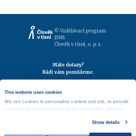
© Vzdělávací program
JSNS
Člověk v tísni, o. p. s.
Máte dotazy?
Rádi vám pomůžeme.
Kontaktujte nás
|
FAQ
Odebírejte newslettery
This website uses cookies
We use cookies to personalise content and ads, to provide
Mapa webu
|
Kariéra
social media features and to analyse our traffic. We also
Osobní údaje
|
Cookies
share information about your use of our site with our social
Show details
media, advertising and analytics partners who may
combine it with other information that you’ve provided to