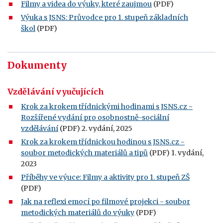
Filmy a videa do výuky, které zaujmou
(PDF)
Výuka s JSNS: Průvodce pro 1. stupeň základních
škol
(PDF)
Dokumenty
Vzdělávání vyučujících
Krok za krokem třídnickými hodinami s JSNS.cz -
Rozšířené vydání pro osobnostně-sociální
vzdělávání
(PDF) 2. vydání, 2025
Krok za krokem třídnickou hodinou s JSNS.cz -
soubor metodických materiálů a tipů
(PDF) 1. vydání,
2023
Příběhy ve výuce: Filmy a aktivity pro 1. stupeň ZŠ
(PDF)
Jak na reflexi emocí po filmové projekci - soubor
metodických materiálů do výuky
(PDF)