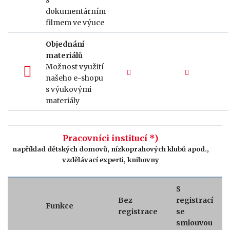
s
dokumentárním
filmem ve výuce
Objednání
materiálů
Možnost využití
našeho e-shopu
s výukovými
materiály
Pracovníci institucí *)
například dětských domovů, nízkoprahových klubů apod.,
vzdělávací experti, knihovny
S
Bez
registrací
Funkce
registrace
se
smlouvou