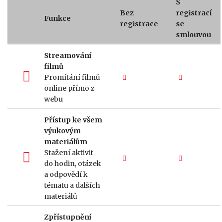
S
Bez
registrací
Funkce
registrace
se
smlouvou
Streamování
filmů
Promítání filmů
online přímo z
webu
Přístup ke všem
výukovým
materiálům
Stažení aktivit
do hodin, otázek
a odpovědí k
tématu a dalších
materiálů
Zpřístupnění