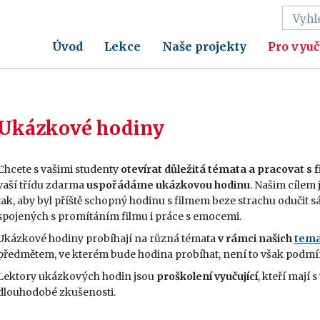
Úvod
Lekce
Naše projekty
Pro vyuč
Ukázkové hodiny
Chcete s vašimi studenty
otevírat důležitá témata a pracovat s
vaší třídu zdarma
uspořádáme ukázkovou hodinu
. Našim cílem
tak, aby byl příště schopný hodinu s filmem beze strachu odučit 
spojených s promítáním filmu i práce s emocemi.
Ukázkové hodiny probíhají na různá témata
v rámci našich
tema
předmětem, ve kterém bude hodina probíhat, není to však podm
Lektory ukázkových hodin jsou
proškolení vyučující
, kteří mají
dlouhodobé zkušenosti.