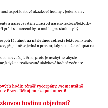
žnost uspořádat dvě ukázkové hodiny v jeden den v
enty a načerpávat inspiraci od našeho lektora/lektorky
při práci s emocemi by to mohlo pro studenty být
lespoň 15
minut na následnou reflexi
s lektorem (tento
ekce, případně se jedná o prostor, kdy se můžete doptat na
ocemi vyučující/mu, proto je nezbytné, abyste
me, když po realizované ukázkové hodině
začnete
zkových hodin téměř vyčerpány. Momentálně
n v Praze. Děkujeme za pochopení!
kázkovou hodinu objednat?