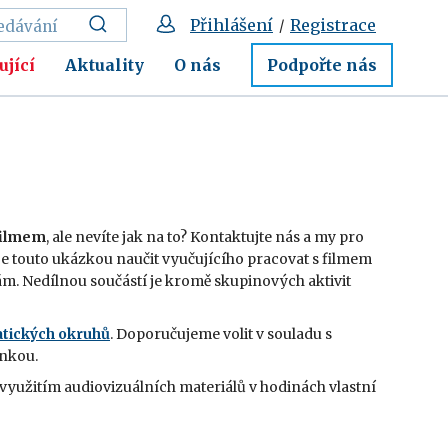
Přihlášení
Registrace
/
ující
Aktuality
O nás
Podpořte nás
 filmem
, ale nevíte jak na to? Kontaktujte nás a my pro
 je touto ukázkou naučit vyučujícího pracovat s filmem
sám. Nedílnou součástí je kromě skupinových aktivit
tických okruhů
. Doporučujeme volit v souladu s
ínkou.
 s využitím audiovizuálních materiálů v hodinách vlastní