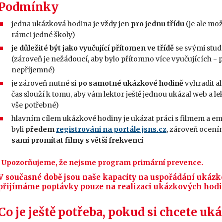
Podmínky
jedna ukázková hodina je vždy jen
pro jednu třídu
(je ale mo
rámci jedné školy)
je důležité být jako vyučující přítomen ve třídě
se svými stud
(zároveň je nežádoucí, aby bylo přítomno více vyučujících - 
nepříjemné)
je zároveň nutné si
po samotné ukázkové hodině
vyhradit a
čas slouží k tomu, aby vám lektor ještě jednou ukázal web a l
vše potřebné)
hlavním cílem ukázkové hodiny je ukázat práci s filmem a em
byli
předem
registrováni na portále jsns.cz
, zároveň ocení
sami promítat filmy s větší frekvencí
! Upozorňujeme, že nejsme program primární prevence.
V současné době jsou naše kapacity na uspořádání uká
přijímáme poptávky pouze na realizaci ukázkových hodi
Co je ještě potřeba, pokud si chcete u