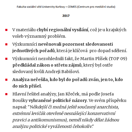
V materiálu
chybí regionální vysílání
, což je u krajských
voleb významný problém.
Výzkumníci
nevěnovali pozornost sledovanosti
jednotlivých pořadů
, která je klíčová pro dopad sdělení.
Výzkumníci nezohlednili fakt, že Martin Plíšek (TOP 09)
předkládal zákon o střetu zájmů
, který byl ostře
sledovaný kvůli Andreji Babišovi.
Analýza neřešila, kdo byl do pořadů zván, jen to, kdo
do nich přišel.
Hlavní řešitel analýzy, Jan Křeček, má podle Josefa
Boušky
vyhraněné politické názory
. Ve svém příspěvku
napsal: "N
ěkdejší či možná ještě současný anarchista,
extrémní levičák otevřeně nesnášející konzervativní
pravici a antikomunismus), neměl nikdy dělat žádnou
analýzu politické vyváženosti čehokoliv
."