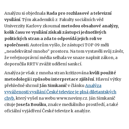
Analýzu si objednala
Rada pro rozhlas
ové a televizní
vysílání
. Tým akademiků z Fakulty sociálních věd
Univerzity Karlovy zkoumal
metodou obsahové analýzy,
kolik času ve vysílání získali zástupci jednotlivých
politických stran a zda to odpovídá jejich roli ve
společnosti
. Autorům vyšlo, že zástupci TOP 09 měli
„neadekvátně mnoho“ prostoru. Na tom vystavěli svůj závěr,
že veřejnoprávní média selhala ve snaze naplnit zákon, a
doporučila RRTV zvážit udělení sankcí.
Analýza je však z mnoha stran kritizována
kvůli použité
metodologii i způsobu interpretace zjištění
. Hlavní výtky
přehledně shrnul
Ján Simkanič
v článku
Analýza
vyváženosti vysílání České televize je plná diletantských
chyb
, který vyšel na webu www.noviny.cz. Ján Simkanič
cituje
Josefa Boušku
, znalce mediálního prostředí, a také
oficiální vyjádření České televize k analýze.