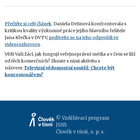
Přečtěte si celý článek
. Daniela Drtinová konfrontovala s
kritikou kvality výzkumné práce jejího hlavního řešitele
Jana Křečka v DVTV,
podívejte se na jeho odpovědi ve
videorozhovor
u
.
Vědí Vaši žáci, jak fungují veřejnoprávní média a v čem se liší
od těch komerčních? Zkuste s nimi aktivitu s
názvem:
Televizní vědomostní soutěž: Chcete být
koncesionářem?
© Vzdělávací program
JSNS
Člověk v tísni, o. p. s.