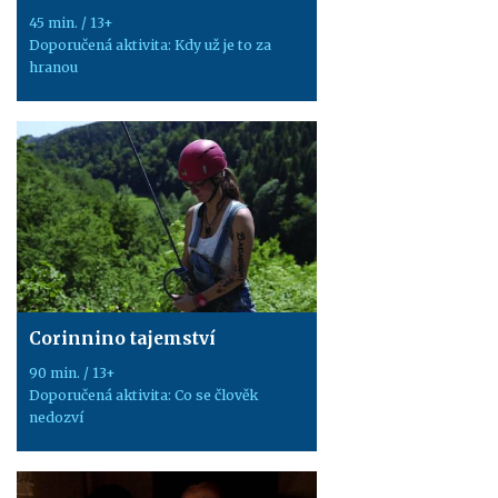
45 min. / 13+
Doporučená aktivita: Kdy už je to za
hranou
Corinnino tajemství
90 min. / 13+
Doporučená aktivita: Co se člověk
nedozví