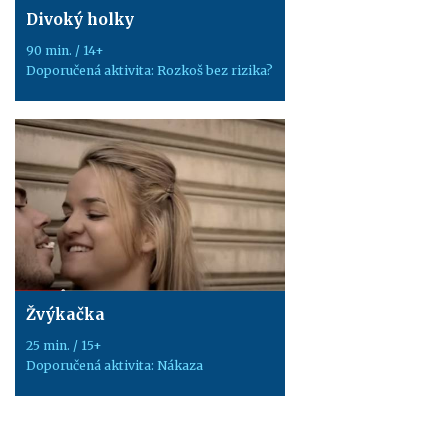
Divoký holky
90 min. / 14+
Doporučená aktivita: Rozkoš bez rizika?
Žvýkačka
25 min. / 15+
Doporučená aktivita: Nákaza