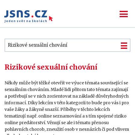
Rizikové sexuální chování
Rizikové sexuální chování
Někdy může být těžké otevřít ve výuce témata související se
sexuálním chováním. Mladé lidi přitom tato témata zajímají
a potřebují se v nich zorientovat na základě důvěryhodných
informací. Díky lekcím v této kategorii to bude pro vás i pro
vaše žáky a žákyně snazší. Příběhy v těchto lekcích
tematizují např. online seznamování a s tím spojené riziko
online predátorství. Věnují se ale i tématu přenosu
pohlavních chorob, zneužití osob v nesnázích či pod vlivem