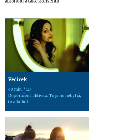
alkoholu a také konsentu.
Večírek
40 min. / 11+
Doporučená aktivita: To jsem nebyl já,
to alkohol