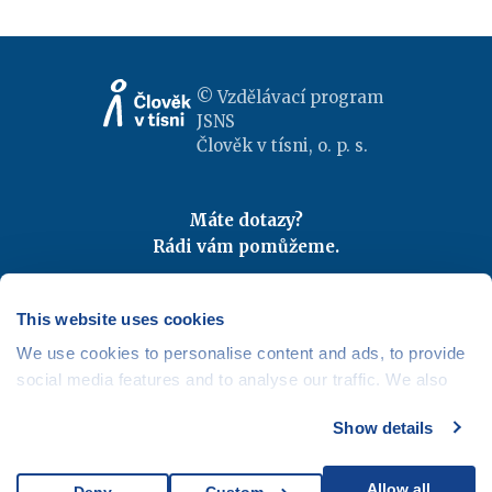
© Vzdělávací program
JSNS
Člověk v tísni, o. p. s.
Máte dotazy?
Rádi vám pomůžeme.
Kontaktujte nás
|
FAQ
Odebírejte newslettery
This website uses cookies
We use cookies to personalise content and ads, to provide
Mapa webu
|
Kariéra
social media features and to analyse our traffic. We also
Osobní údaje
|
Cookies
share information about your use of our site with our social
Show details
media, advertising and analytics partners who may
combine it with other information that you’ve provided to
them or that they’ve collected from your use of their
Allow all