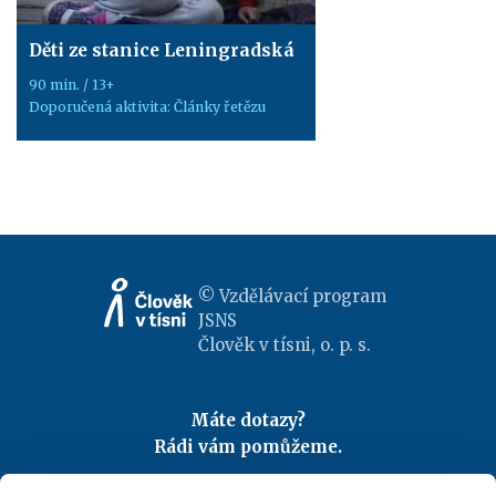
Děti ze stanice Leningradská
90 min. / 13+
Doporučená aktivita: Články řetězu
© Vzdělávací program
JSNS
Člověk v tísni, o. p. s.
Máte dotazy?
Rádi vám pomůžeme.
Kontaktujte nás
|
FAQ