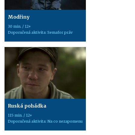
Modřiny
30 min. / 12+
Doporučená aktivita: Semafor práv
Ruská pohádka
115 min. / 12+
Doporučená aktivita: Na co nezapomenu