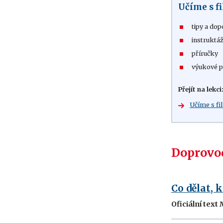
Učíme s 
tipy a dop
instruktáž
příručky
výukové p
Přejít na lekci
Učíme s f
Doprovod
Co dělat, 
Oficiální text