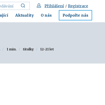
Přihlášení
Registrace
/
ující
Aktuality
O nás
Podpořte nás
2
1 min.
titulky
12–21 let