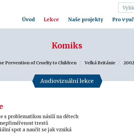
Úvod
Lekce
Naše projekty
Pro vyuč
Komiks
the Prevention of Cruelty to Children
Velká Británie
200
Audiovizuální lekce
e
e s problematikou násilí na dětech
nepřiměřenost trestů
iální spot a naučit se jak vzniká