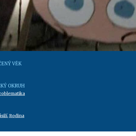
ENÝ VĚK
KÝ OKRUH
problematika
silí
,
Rodina