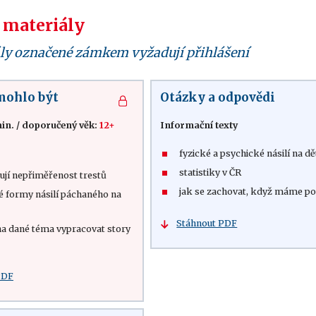
 materiály
ly označené zámkem vyžadují přihlášení
 mohlo být
Otázky a odpovědi
in.
/
doporučený věk:
12+
Informační texty
fyzické a psychické násilí na d
statistiky v ČR
ují nepřiměřenost trestů
jak se zachovat, když máme p
né formy násilí páchaného na
Stáhnout PDF
a dané téma vypracovat story
PDF