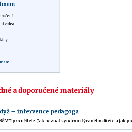
filmem
oručení
ní videa
lány
:
ilmem
né a doporučené materiály
když – intervence pedagoga
 MŠMT pro učitele. Jak poznat syndrom týraného dítěte a jak p