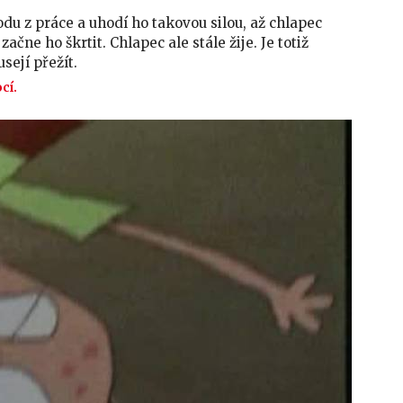
odu z práce a uhodí ho takovou silou, až chlapec
čne ho škrtit. Chlapec ale stále žije. Je totiž
sejí přežít.
ocí.