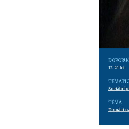
DOPORUČ
12–21 let
TEMATIC
Sociální 
TÉMA
Domácí ná