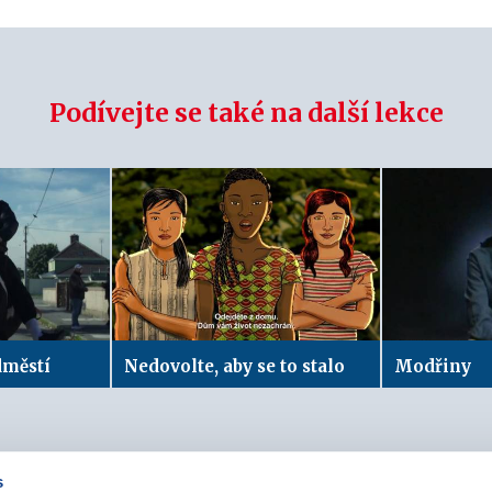
Podívejte se také na další lekce
dměstí
Nedovolte, aby se to stalo
Modřiny
s