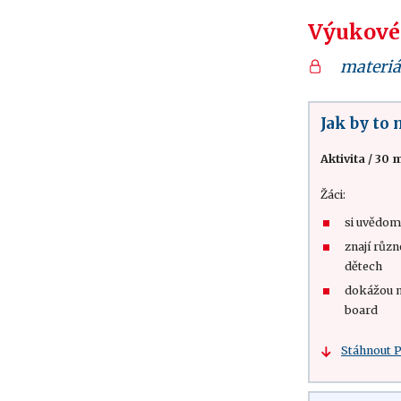
Výukové
materiá
Jak by to
Aktivita
/
30 m
Žáci:
si uvědom
znají růz
dětech
dokážou n
board
Stáhnout 