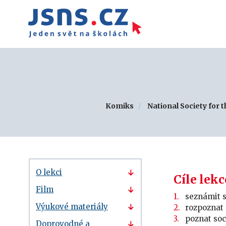
Komiks
National Society for 
O lekci
Cíle lekc
Film
seznámit s
Výukové materiály
rozpoznat 
poznat soc
Doprovodné a