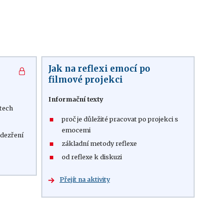
Jak na reflexi emocí po
filmové projekci
Informační texty
ětech
proč je důležité pracovat po projekci s
emocemi
odezření
základní metody reflexe
od reflexe k diskuzi
Přejít na aktivity