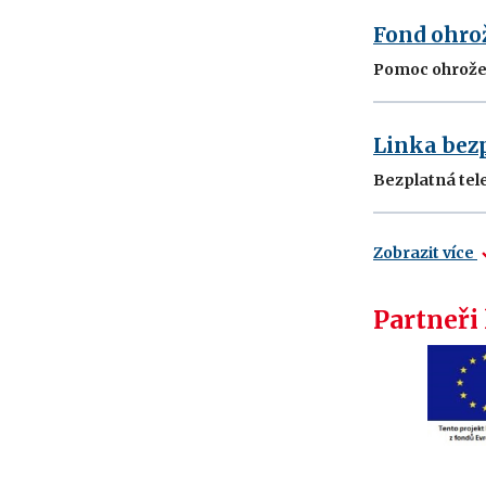
Fond ohro
Pomoc ohrožený
Linka bez
Bezplatná telef
Zobrazit více
Partneři