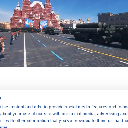
s
ise content and ads, to provide social media features and to anal
Máte dotazy?
Kontaktujte nás
|
FAQ
about your use of our site with our social media, advertising and
Rádi vám pomůžeme.
Odebírejte
t with other information that you’ve provided to them or that the
newslettery
ices.