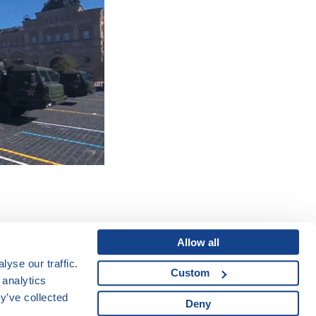
Allow all
yse our traffic.
Custom
Mapa webu
|
Kariéra
 analytics
Osobní údaje
|
y’ve collected
Deny
Cookies