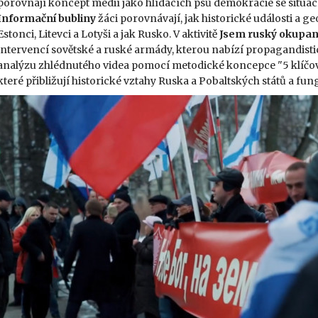
porovnají koncept médií jako hlídacích psů demokracie se situací
Informační bubliny
žáci
porovnávají, jak historické události a g
Estonci, Litevci a Lotyši a jak Rusko. V aktivitě
Jsem ruský okupan
intervencí sovětské a ruské armády, kterou nabízí propagandisti
analýzu zhlédnutého videa pomocí metodické koncepce "5 klíčový
které přibližují historické vztahy Ruska a Pobaltských států a fu