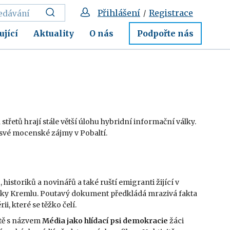
Přihlášení
Registrace
/
ující
Aktuality
O nás
Podpořte nás
 střetů hrají stále větší úlohu hybridní informační války.
 své mocenské zájmy v Pobaltí.
istoriků a novinářů a také ruští emigranti žijící v
tiky Kremlu. Poutavý dokument předkládá mrazivá fakta
, které se těžko čelí.
vitě s názvem
Média jako hlídací psi demokracie
žáci