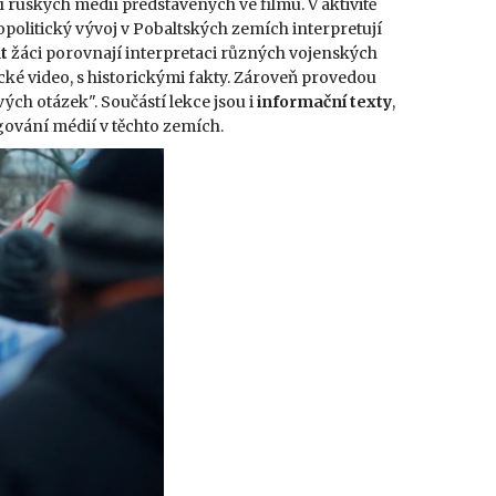
 ruských médií představených ve filmu. V aktivitě
eopolitický vývoj v Pobaltských zemích interpretují
t
žáci porovnají interpretaci různých vojenských
cké video, s historickými fakty. Zároveň provedou
ch otázek". Součástí lekce jsou i
informační texty
,
ngování médií v těchto zemích.