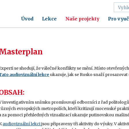
Úvod
Lekce
Naše projekty
Pro vyuč
Masterplan
Experti se shodují, že válečné konflikty se mění. Místo otevřených
Tato audiovizuální lekce
ukazuje, jak se Rusko snaží prosazovat
OBSAH:
V investigativním snímku promlouvají odborníci z řad politologů, h
různých evropských metropolích, kteří kritizují mocenské prak
a za pomoci přehledných vizualizací ukazuje putinovskou mašinérii
K
audiovizuální lekci
jsou připraveny tři aktivity do výuky. V akti