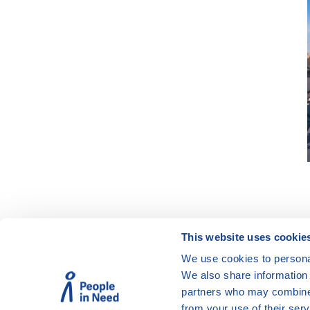
This website uses cookie
We use cookies to personal
© Vzdělávací program JSNS
We also share information 
Člověk v tísni, o. p. s.
partners who may combine i
from your use of their serv