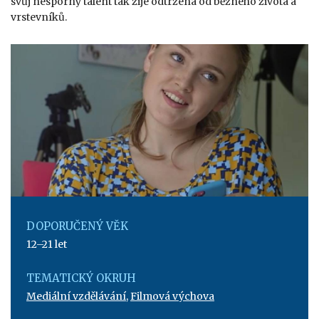
svůj nesporný talent tak žije odtržená od běžného života a
vrstevníků.
DOPORUČENÝ VĚK
12–21 let
TEMATICKÝ OKRUH
Mediální vzdělávání
,
Filmová výchova