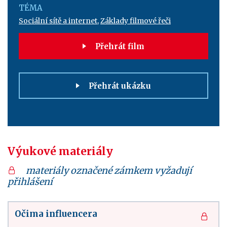
TÉMA
Sociální sítě a internet
,
Základy filmové řeči
Přehrát film
Přehrát ukázku
Výukové materiály
materiály označené zámkem vyžadují
přihlášení
Očima influencera