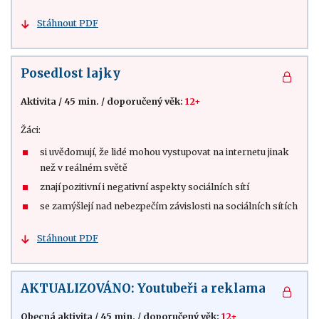
Stáhnout PDF
Posedlost lajky
Aktivita
/
45 min.
/
doporučený věk:
12+
Žáci:
si uvědomují, že lidé mohou vystupovat na internetu jinak
než v reálném světě
znají pozitivní i negativní aspekty sociálních sítí
se zamýšlejí nad nebezpečím závislosti na sociálních sítích
Stáhnout PDF
AKTUALIZOVÁNO: Youtubeři a reklama
Obecná aktivita
/
45 min.
/
doporučený věk:
12+