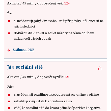
Aktivita
/
45 min.
/
doporučený věk:
12+
Žáci:
si uvědomují, jaký vliv mohou mít příspěvky influencerů na
jejich sledující
dokážou diskutovat a sdílet názory na téma oblíbení
influenceři a jejich obsah
Stáhnout PDF
Já a sociální sítě
Aktivita
/
45 min.
/
doporučený věk:
12+
Žáci:
si uvědomují rozdílnosti sebeprezentace online a offline
reflektují svůj vztah k sociálním sítím
vědí, že sociální sítě do života přinášejí pozitiva i negativa