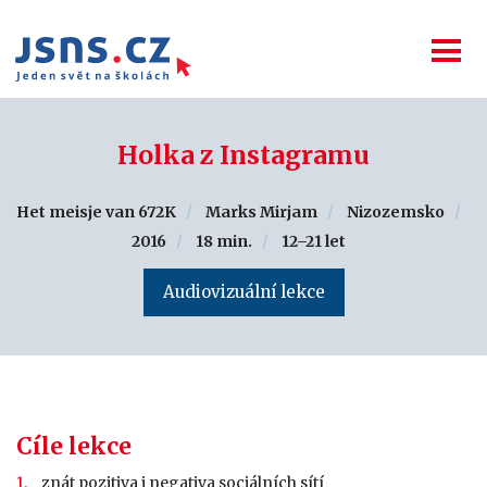
Holka z Instagramu
Het meisje van 672K
Marks Mirjam
Nizozemsko
2016
18 min.
12–21 let
Audiovizuální lekce
Cíle lekce
znát pozitiva i negativa sociálních sítí