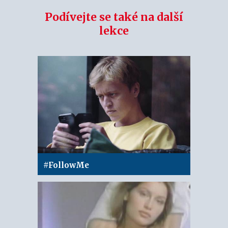
Podívejte se také na další
lekce
#FollowMe