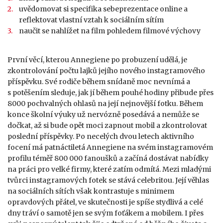
uvědomovat si specifika sebeprezentace online a
reflektovat vlastní vztah k sociálním sítím
naučit se nahlížet na film pohledem filmové výchovy
První věcí, kterou Annegiene po probuzení udělá, je
zkontrolování počtu lajků jejího nového instagramového
příspěvku. Své rodiče během snídaně moc nevnímá a
s potěšením sleduje, jak jí během pouhé hodiny přibude přes
8000 pochvalných ohlasů na její nejnovější fotku. Během
konce školní výuky už nervózně posedává a nemůže se
dočkat, až si bude opět moci zapnout mobil a zkontrolovat
poslední příspěvky. Po necelých dvou letech aktivního
focení má patnáctiletá Annegiene na svém instagramovém
profilu téměř 800 000 fanoušků a začíná dostávat nabídky
na práci pro velké firmy, které zatím odmítá. Mezi mladými
tvůrci instagramových fotek se stává celebritou. Její věhlas
na sociálních sítích však kontrastuje s minimem
opravdových přátel, ve skutečnosti je spíše stydlivá a celé
dny tráví o samotě jen se svým foťákem a mobilem. I přes