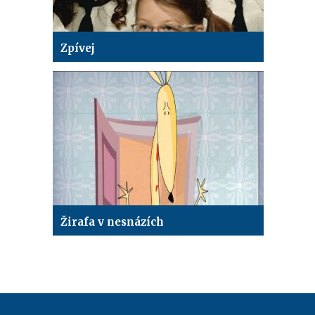
Zpívej
Žirafa v nesnázích