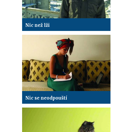
Nic než lži
Nic se neodpouští