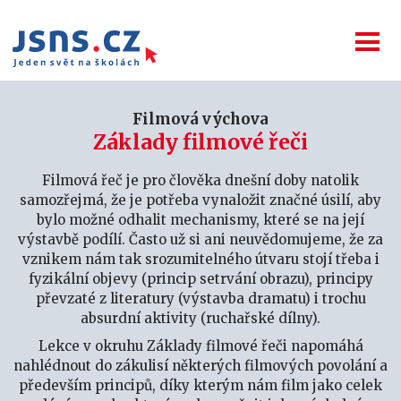
Filmová výchova
Základy filmové řeči
Filmová řeč je pro člověka dnešní doby natolik
samozřejmá, že je potřeba vynaložit značné úsilí, aby
bylo možné odhalit mechanismy, které se na její
výstavbě podílí. Často už si ani neuvědomujeme, že za
vznikem nám tak srozumitelného útvaru stojí třeba i
fyzikální objevy (princip setrvání obrazu), principy
převzaté z literatury (výstavba dramatu) i trochu
absurdní aktivity (ruchařské dílny).
Lekce v okruhu Základy filmové řeči napomáhá
nahlédnout do zákulisí některých filmových povolání a
především principů, díky kterým nám film jako celek