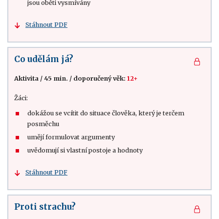
jsou oběti vysmívány
Stáhnout PDF
Co udělám já?
Aktivita
/
45 min.
/
doporučený věk:
12+
Žáci:
dokážou se vcítit do situace člověka, který je terčem
posměchu
umějí formulovat argumenty
uvědomují si vlastní postoje a hodnoty
Stáhnout PDF
Proti strachu?