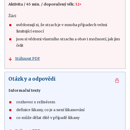
Aktivita
/
45 min.
/
doporučený věk:
12+
Žáci:
uvědomují si, že strach je v mnoha případech velmi
limitující emocí
jsou si vědomi vlastního strachu a obav i možností, jak jim
čelit
Stáhnout PDF
Otázky a odpovědi
Informační texty
rozhovor s režisérem
definice šikany, co je a není šikanování
co může dělat dítě v případě šikany