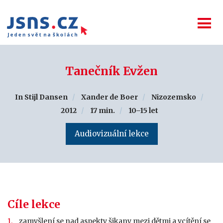
Tanečník Evžen
In Stijl Dansen
Xander de Boer
Nizozemsko
2012
17 min.
10–15 let
Audiovizuální lekce
Cíle lekce
zamyšlení se nad aspekty šikany mezi dětmi a vcítění se