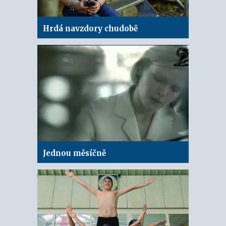
Hrdá navzdory chudobě
Jednou měsíčně