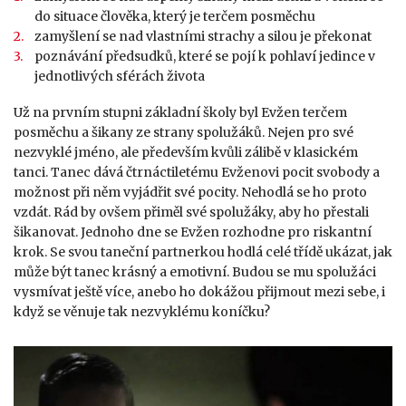
do situace člověka, který je terčem posměchu
zamyšlení se nad vlastními strachy a silou je překonat
poznávání předsudků, které se pojí k pohlaví jedince v
jednotlivých sférách života
Už na prvním stupni základní školy byl Evžen terčem
posměchu a šikany ze strany spolužáků. Nejen pro své
nezvyklé jméno, ale především kvůli zálibě v klasickém
tanci. Tanec dává čtrnáctiletému Evženovi pocit svobody a
možnost při něm vyjádřit své pocity. Nehodlá se ho proto
vzdát. Rád by ovšem přiměl své spolužáky, aby ho přestali
šikanovat. Jednoho dne se Evžen rozhodne pro riskantní
krok. Se svou taneční partnerkou hodlá celé třídě ukázat, jak
může být tanec krásný a emotivní. Budou se mu spolužáci
vysmívat ještě více, anebo ho dokážou přijmout mezi sebe, i
když se věnuje tak nezvyklému koníčku?