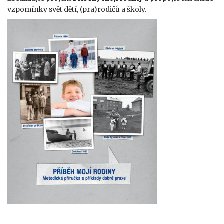
vzpomínky svět dětí, (pra)rodičů a školy.