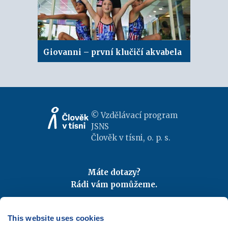
Giovanni – první klučičí akvabela
© Vzdělávací program
JSNS
Člověk v tísni, o. p. s.
Máte dotazy?
Rádi vám pomůžeme.
Kontaktujte nás
|
FAQ
Odebírejte newslettery
This website uses cookies