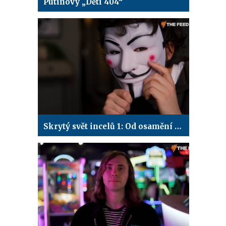
Putinovy „Děti 404“
Skrytý svět incelů 1: Od osamění k nenávisti