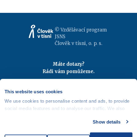
© Vzdělávací program
JSNS
Člověk v tísni, o. p. s.
Máte dotazy?
Rádi vám pomůžeme.
Kontaktujte nás
|
FAQ
Odebírejte newslettery
This website uses cookies
We use cookies to personalise content and ads, to provide
Mapa webu
|
Kariéra
social media features and to analyse our traffic. We also
Osobní údaje
|
Cookies
share information about your use of our site with our social
Show details
media, advertising and analytics partners who may
combine it with other information that you’ve provided to