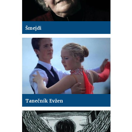
Šmejdi
Tanečník Evžen