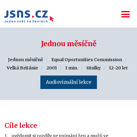
Jednou měsíčně
Jednou měsíčně
Equal Oportunities Commission
Velká Británie
2001
1 min.
titulky
12–20 let
Audiovizuální lekce
Cíle lekce
uvědomit si rozdíly ve vnímání žen a mužů ve