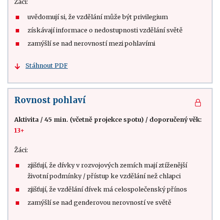
Žáci:
uvědomují si, že vzdělání může být privilegium
získávají informace o nedostupnosti vzdělání světě
zamýšlí se nad nerovností mezi pohlavími
Stáhnout PDF
Rovnost pohlaví
Aktivita
/
45 min. (včetně projekce spotu)
/
doporučený věk:
13+
Žáci:
zjišťují, že dívky v rozvojových zemích mají ztíženější
životní podmínky / přístup ke vzdělání než chlapci
zjišťují, že vzdělání dívek má celospolečenský přínos
zamýšlí se nad genderovou nerovností ve světě