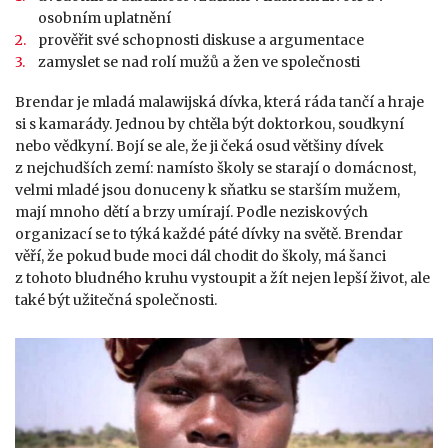
osobním uplatnění
prověřit své schopnosti diskuse a argumentace
zamyslet se nad rolí mužů a žen ve společnosti
Brendar je mladá malawijská dívka, která ráda tančí a hraje
si s kamarády. Jednou by chtěla být doktorkou, soudkyní
nebo vědkyní. Bojí se ale, že ji čeká osud většiny dívek
z nejchudších zemí: namísto školy se starají o domácnost,
velmi mladé jsou donuceny k sňatku se starším mužem,
mají mnoho dětí a brzy umírají. Podle neziskových
organizací se to týká každé páté dívky na světě. Brendar
věří, že pokud bude moci dál chodit do školy, má šanci
z tohoto bludného kruhu vystoupit a žít nejen lepší život, ale
také být užitečná společnosti.