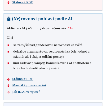
Stáhnout PDF
🤖 (Ne)rovnost pohlaví podle AI
Aktivita s AI
/
45 min.
/
doporučený věk:
13+
Žáci
se zamýšlí nad genderovou nerovností ve světě
dokážou argumentovat ve prospěch svých hodnot a
názorů, ale i chápat odlišné postoje
umí zadávat prompty, komunikovat s AI chatbotem a
kriticky hodnotit jeho odpovědi
Stáhnout PDF
Manuál k promptování
Jak na AI ve výuce?