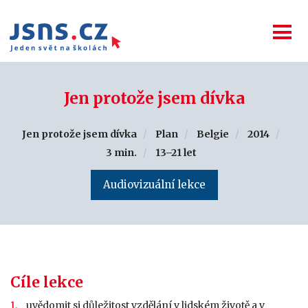
Jen protože jsem dívka
Jen protože jsem dívka
Plan
Belgie
2014
3 min.
13–21 let
Audiovizuální lekce
Cíle lekce
uvědomit si důležitost vzdělání v lidském životě a v