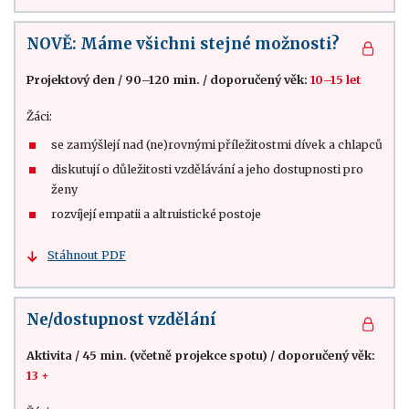
NOVĚ: Máme všichni stejné možnosti?
Projektový den
/
90–120 min.
/
doporučený věk:
10–15 let
Žáci:
se zamýšlejí nad (ne)rovnými příležitostmi dívek a chlapců
diskutují o důležitosti vzdělávání a jeho dostupnosti pro
ženy
rozvíjejí empatii a altruistické postoje
Stáhnout PDF
Ne/dostupnost vzdělání
Aktivita
/
45 min. (včetně projekce spotu)
/
doporučený věk:
13 +