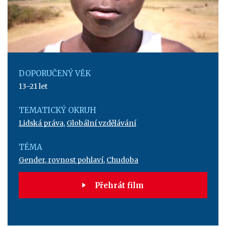
DOPORUČENÝ VĚK
13–21 let
TEMATICKÝ OKRUH
Lidská práva
,
Globální vzdělávání
TÉMA
Gender, rovnost pohlaví
,
Chudoba
Přehrát film