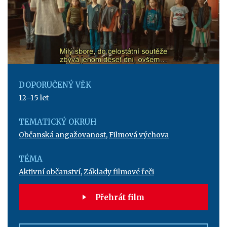
DOPORUČENÝ VĚK
12–15 let
TEMATICKÝ OKRUH
Občanská angažovanost
,
Filmová výchova
TÉMA
Aktivní občanství
,
Základy filmové řeči
Přehrát film