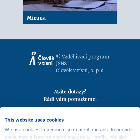
Miruna
© Vzdělávací program
JSNS
Člověk v tísni, o. p. s.
Máte dotazy?
Rádi vám pomůžeme.
Kontaktujte nás
|
FAQ
Odebírejte newslettery
This website uses cookies
We use cookies to personalise content and ads, to provide
Mapa webu
|
Kariéra
social media features and to analyse our traffic. We also
Osobní údaje
|
Cookies