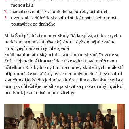
mohou lišit
naučit se vcítit a brát ohledy na potřeby ostatních
uvědomit si důležitost osobní statečnosti a schopnosti
postavit se za druhého
Malá Žofi přichází do nové školy. Ráda zpívá, a tak se rychle
nadchne pro místní pěvecký sbor. Když do něj ale začne
chodit, její nadšení rychle opadá
kvůli manipulátorským intrikám sbormistryně. Povede se
Žofi a její nejlepší kamarádce Lize vyhrát nad neférovou
učitelkou? Krátký hraný film na motivy skutečných událostí
připomíná, že velké činy by se nemohly odehrát bez osobní
statečnosti každého jednoho aktéra. Film o síle přátelství a o
tom, jak důležité je nebát se postavit za práva druhých, ačkoli
protivník je zdánlivě neporazitelný.