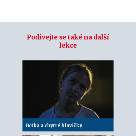
Podívejte se také na další
lekce
Bětka a chytré hlavičky