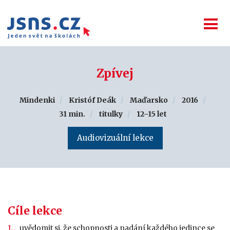
Zpívej
Mindenki
Kristóf Deák
Maďarsko
2016
31 min.
titulky
12–15 let
Audiovizuální lekce
Cíle lekce
uvědomit si, že schopnosti a nadání každého jedince se