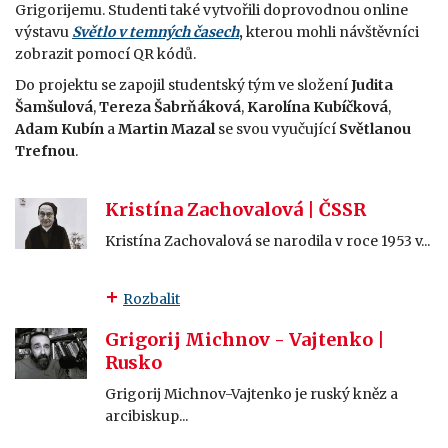
Grigorijemu. Studenti také vytvořili doprovodnou online
výstavu
Světlo v temných časech
,
kterou mohli návštěvníci
zobrazit pomocí QR kódů.
Do projektu se zapojil studentský tým ve složení
Judita
Šamšulová
,
Tereza Šabrňáková
,
Karolína Kubíčková
,
Adam Kubín
a
Martin Mazal
se svou vyučující
Světlanou
Trefnou
.
Kristína Zachovalová | ČSSR
Kristína Zachovalová se narodila v roce 1953 v...
Rozbalit
Grigorij Michnov - Vajtenko |
Rusko
Grigorij Michnov-Vajtenko je ruský kněz a
arcibiskup...