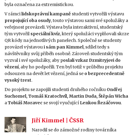
byla označena za extremistickou.
V rámci
lidskoprávní kampaně
studenti vytvořili výstavu
propojující oba osudy
, touto výstavou sami své spolužáky a
veřejnost provázeli. Výstava byla interaktivní, studentský
tým vytvořil
speciální kvíz
, který spolužáci vyplňovali skrze
QR kódy na jednotlivých panelech. Společně se studenty
provázel výstavou
i sám pan Kimmel
, sdílel tedy s
návštěvníky svůj příběh osobně. Zároveň studentský tým
vyzval i své spolužáky, aby p
oslali vzkaz Dzmitryjovi do
vězení
, aby ho podpořili. Ten byl totiž v průběhu projektu
odsouzen na devět let vězení, jedná se
o bezprecedentně
vysoký trest
.
Do projektu se zapojili studenti druhého ročníku
Ondřej
Suchomel, Tomáš Kratochvíl, Martin Duda, Štěpán Wicha
a
Tobiáš Moravec
se svojí vyučující
Lenkou Řezáčovou
.
Jiří Kimmel | ČSSR
Narodil se do zámožné rodiny továrníka