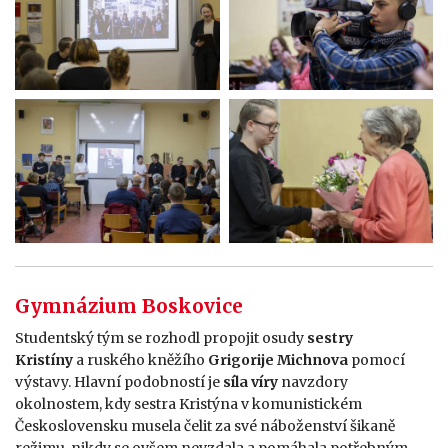
Gymnázium Boskovice
Studentský tým se rozhodl propojit osudy
sestry
Kristíny
a ruského kněžího
Grigorije Michnova
pomocí
výstavy. Hlavní podobností je
síla víry
navzdory
okolnostem, kdy sestra Kristýna v komunistickém
Československu musela čelit za své náboženství šikaně