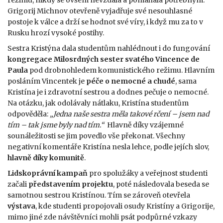
režimu, nikdy se ovšem nevzdala a pomáhala potřebným.
Grigorij Michnov otevřeně vyjadřuje své nesouhlasné
postoje k válce a drží se hodnot své víry, i když mu za to v
Rusku hrozí vysoké postihy.
Sestra Kristýna dala studentům nahlédnout i do fungování
kongregace Milosrdných sester svatého Vincence de
Paula
pod drobnohledem komunistického režimu. Hlavním
posláním Vincentek je
péče o nemocné a chudé
, sama
Kristína je i zdravotní sestrou a dodnes pečuje o nemocné.
Na otázku, jak odolávaly nátlaku, Kristína studentům
odpověděla:
„Jedna naše sestra měla takové rčení – jsem nad
tím – tak jsme byly nad tím.“
Hlavně díky vzájemné
sounáležitosti se jim povedlo vše překonat. Všechny
negativní komentáře Kristína nesla lehce, podle jejích slov,
hlavně díky komunitě
.
Lidskoprávní kampaň
pro spolužáky a veřejnost studenti
začali
představením projektu
, poté následovala beseda se
samotnou sestrou Kristínou. Tím se zároveň otevřela
výstava
, kde studenti propojovali osudy Kristíny a Grigorije,
mimo jiné zde návštěvníci mohli psát podpůrné vzkazy