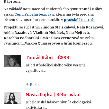
Kábrtem.
Na základě nominace od studentského týmu
Tomáš Kábrt
získal
Cenu Příběhů bezpráví
, která mu byla předána
během slavnostního ceremoniálu v
pražské Lucerně
.
Projektu se zúčastnili
Simona Stejskalová, Nela Kožáková,
Adéla Razáková, Vladimír Hubálek, Nela Mejtová,
Karolína Podhorská
a
Miroslava Vernerová
se svými
vyučujícími
Mirkou Quaiserovou
a
Jiřím Kombrzou
.
Tomáš Kábrt | ČSSR
Již od středoškolského věku veřejně
vyjadřoval...
Rozbalit
Nasta Lojka | Bělorusko
Je běloruská lidskoprávní a ekologická
aktivistka a...