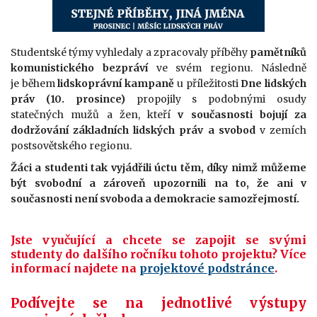
Studentské týmy vyhledaly a zpracovaly příběhy
pamětníků
komunistického bezpráví
ve svém regionu. Následně
je během
lidskoprávní kampaně
u příležitosti
Dne lidských
práv (10. prosince)
propojily s podobnými osudy
statečných mužů a žen, kteří
v současnosti bojují za
dodržování základních lidských práv a svobod
v zemích
postsovětského regionu.
Žáci a studenti tak vyjádřili úctu těm, díky nimž můžeme
být svobodní a zároveň upozornili na to, že ani v
současnosti není svoboda a demokracie samozřejmostí.
Jste
vyučující
a chcete se zapojit se svými
studenty do dalšího ročníku tohoto projektu
? Více
informací najdete na
projektové podstránce
.
Podívejte se na jednotlivé výstupy