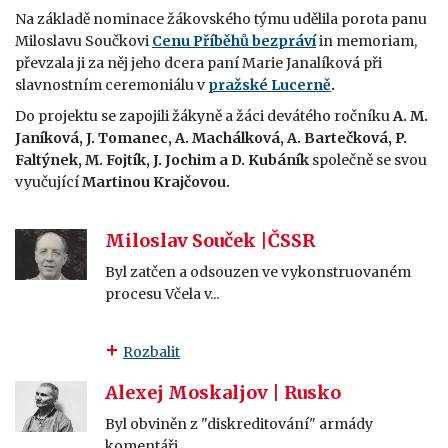
Na základě nominace žákovského týmu udělila porota panu
Miloslavu Součkovi
Cenu Příběhů bezpráví
in memoriam,
převzala ji za něj jeho dcera paní Marie Janalíková při
slavnostním ceremoniálu v
pražské Lucerně
.
Do projektu se zapojili žákyně a žáci devátého ročníku
A. M.
Janíková, J. Tomanec, A. Machálková, A. Bartečková, P.
Faltýnek, M. Fojtík, J. Jochim a D. Kubáník
společně se svou
vyučující
Martinou Krajčovou.
Miloslav Souček |ČSSR
Byl zatčen a odsouzen ve vykonstruovaném
procesu Včela v...
Rozbalit
Alexej Moskaljov | Rusko
Byl obviněn z "diskreditování" armády
komentáři...