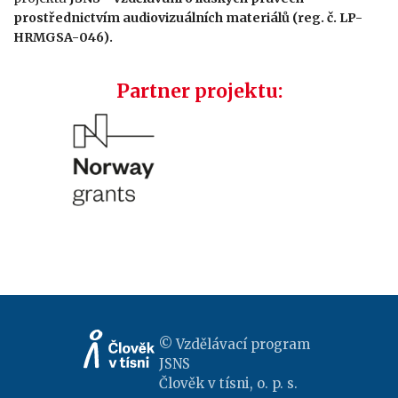
prostřednictvím audiovizuálních materiálů (reg. č. LP-
HRMGSA-046).
Partner projektu:
© Vzdělávací program
JSNS
Člověk v tísni, o. p. s.