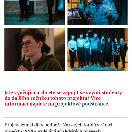
Jste
vyučující
a chcete se zapojit se svými studenty
do dalšího ročníku tohoto projektu
? Více
informací najdete na
projektové podstránce
.
Projekt vznikl díky podpoře Norských fondů v rámci
projektu
JSNS - Vzdělávání o lidských právech