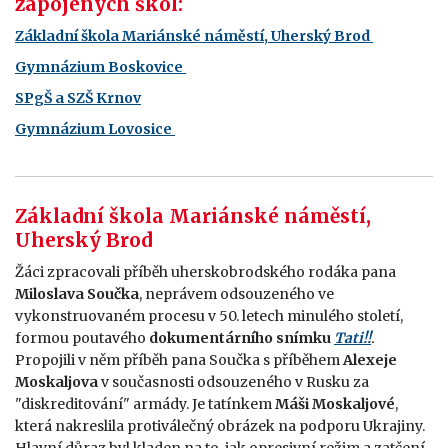
zapojených škol:
Základní škola Mariánské náměstí, Uherský Brod
Gymnázium Boskovice
SPgŠ a SZŠ Krnov
Gymnázium Lovosice
Základní škola Mariánské náměstí,
Uherský Brod
Žáci zpracovali příběh uherskobrodského rodáka pana
Miloslava Součka
, neprávem odsouzeného ve
vykonstruovaném procesu v 50. letech minulého století,
formou poutavého
dokumentárního snímku
Tati!!
.
Propojili v něm příběh pana Součka s příběhem
Alexeje
Moskaljova
v současnosti odsouzeného v Rusku za
"diskreditování" armády. Je tatínkem
Máši Moskaljové
,
která nakreslila protiválečný obrázek na podporu Ukrajiny.