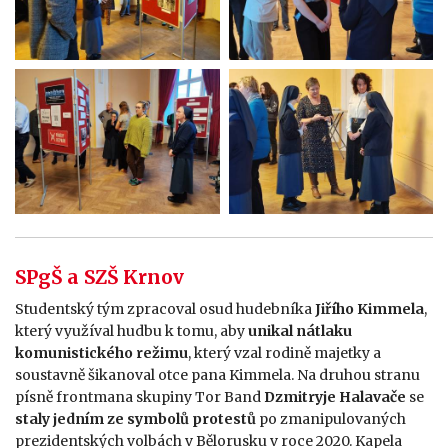
SPgŠ a SZŠ Krnov
Studentský tým zpracoval osud hudebníka
Jiřího Kimmela
,
který využíval hudbu k tomu, aby
unikal nátlaku
komunistického režimu
, který vzal rodině majetky a
soustavně šikanoval otce pana Kimmela. Na druhou stranu
písně frontmana skupiny Tor Band
Dzmitryje Halavače
se
staly jedním ze symbolů protestů
po zmanipulovaných
prezidentských volbách v Bělorusku v roce 2020. Kapela