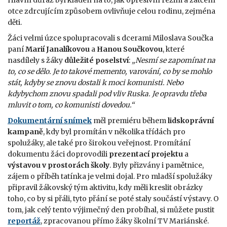
Hlavní důraz byl kladen na to, jak opresivní režim a zatčení
otce zdrcujícím způsobem ovlivňuje celou rodinu, zejména
děti.
Žáci velmi úzce spolupracovali s dcerami Miloslava Součka
paní
Marií Janalíkovou
a
Hanou Součkovou
, které
nasdílely s žáky
důležité poselství
:
„Nesmí se zapomínat na
to, co se dělo. Je to takové memento, varování, co by se mohlo
stát, kdyby se znovu dostali k moci komunisti. Nebo
kdybychom znovu spadali pod vliv Ruska. Je opravdu třeba
mluvit o tom, co komunisti dovedou.“
Dokumentární snímek
měl premiéru během
lidskoprávní
kampaně
, kdy byl promítán v několika třídách pro
spolužáky, ale také pro širokou veřejnost. Promítání
dokumentu žáci doprovodili
prezentací projektu
a
výstavou v prostorách školy
. Byly přizvány i pamětnice,
zájem o příběh tatínka je velmi dojal. Pro mladší spolužáky
připravil žákovský tým aktivitu, kdy měli kreslit obrázky
toho, co by si přáli, tyto přání se poté staly součástí výstavy. O
tom, jak celý tento výjimečný den probíhal, si můžete pustit
reportáž
, zpracovanou přímo žáky školní TV Mariánské.