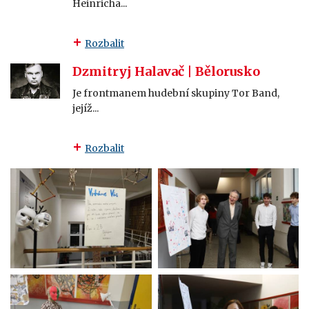
Heinricha...
Rozbalit
Dzmitryj Halavač | Bělorusko
Je frontmanem hudební skupiny Tor Band,
jejíž...
Rozbalit