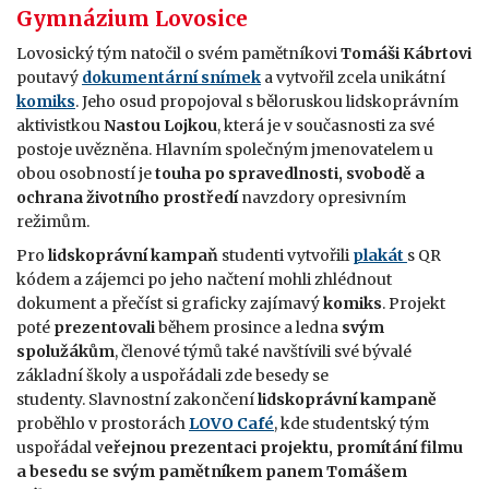
Gymnázium Lovosice
Lovosický tým natočil o svém pamětníkovi
Tomáši Kábrtovi
poutavý
dokumentární snímek
a vytvořil zcela unikátní
komiks
. Jeho osud propojoval s běloruskou lidskoprávním
aktivistkou
Nastou Lojkou
, která je v současnosti za své
postoje uvězněna. Hlavním společným jmenovatelem u
obou osobností je
touha po spravedlnosti, svobodě a
ochrana životního prostředí
navzdory opresivním
režimům.
Pro
lidskoprávní kampaň
studenti vytvořili
plakát
s QR
kódem a zájemci po jeho načtení mohli zhlédnout
dokument a přečíst si graficky zajímavý
komiks
. Projekt
poté
prezentovali
během prosince a ledna
svým
spolužákům
, členové týmů také navštívili své bývalé
základní školy a uspořádali zde besedy se
studenty. Slavnostní zakončení
lidskoprávní kampaně
proběhlo v prostorách
LOVO Café
, kde studentský tým
uspořádal v
eřejnou prezentaci projektu, promítání filmu
a besedu se svým pamětníkem panem Tomášem