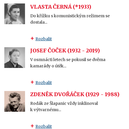
VLASTA ČERNÁ (*1933)
Do křížku s komunistickým režimem se
dostala...
Rozbalit
JOSEF ČOČEK (1932 - 2019)
V osmnácti letech se pokusil se dvěma
kamarády o útěk...
Rozbalit
ZDENĚK DVOŘÁČEK (1929 - 1988)
Rodák ze Šlapanic vždy inklinoval
k výtvarnému...
Rozbalit