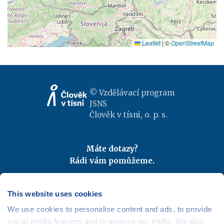
Leaflet
|
©
OpenStreetMap
© Vzdělávací program
JSNS
Člověk v tísni, o. p. s.
Máte dotazy?
Rádi vám pomůžeme.
Kontaktujte nás
|
FAQ
Odebírejte newslettery
This website uses cookies
We use cookies to personalise content and ads, to provide
Mapa webu
|
Kariéra
social media features and to analyse our traffic. We also
Osobní údaje
|
Cookies