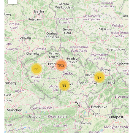
302
56
97
98