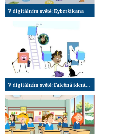
V digitálním světě: Kyberšikana
V digitálním světě: Falešná identita