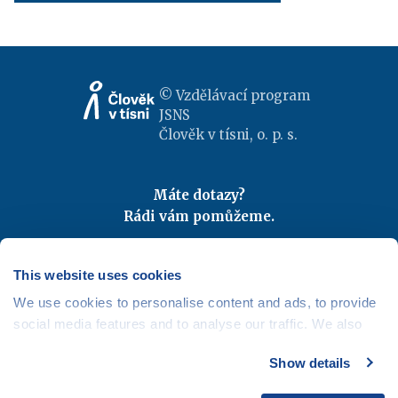
© Vzdělávací program
JSNS
Člověk v tísni, o. p. s.
Máte dotazy?
Rádi vám pomůžeme.
Kontaktujte nás
|
FAQ
Odebírejte newslettery
This website uses cookies
We use cookies to personalise content and ads, to provide
Mapa webu
|
Kariéra
social media features and to analyse our traffic. We also
Osobní údaje
|
Cookies
share information about your use of our site with our social
Show details
media, advertising and analytics partners who may
combine it with other information that you’ve provided to