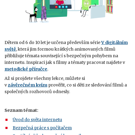
Dětem od 6 do 10 let je určena především série
V digitálním
světě
, která jim formou krátkých animovaných filmů
přibližuje témata související s bezpečným pohybem na
internetu. Inspiraci jak s filmy a tématy pracovat najdete v
metodické příručce
.
Až si projdete všechny lekce, můžete si
v
závěrečném kvízu
prověřit, co si děti ze sledování filmů a
společných rozhovorů odnesly.
Seznam témat:
Úvod do světa internetu
Bezpečná práce s počítačem