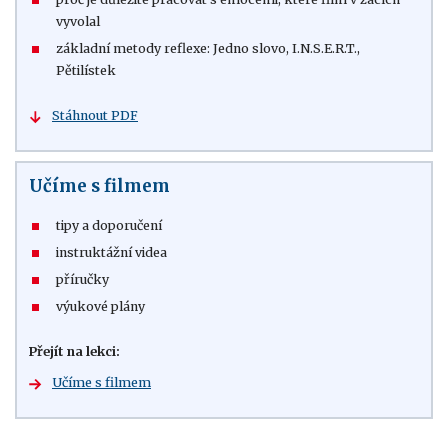
vyvolal
základní metody reflexe: Jedno slovo, I.N.S.E.R.T.,
Pětilístek
Stáhnout PDF
Učíme s filmem
tipy a doporučení
instruktážní videa
příručky
výukové plány
Přejít na lekci:
Učíme s filmem