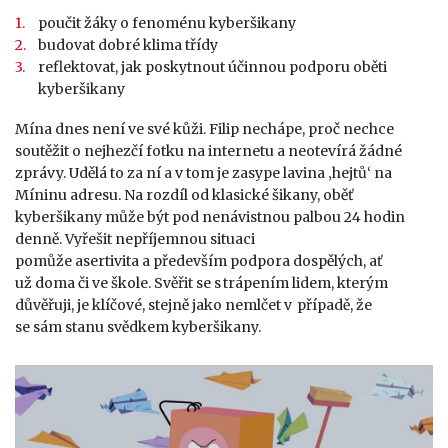
poučit žáky o fenoménu kyberšikany
budovat dobré klima třídy
reflektovat, jak poskytnout účinnou podporu oběti
kyberšikany
Mína dnes není ve své kůži. Filip nechápe, proč nechce
soutěžit o nejhezčí fotku na internetu a neotevírá žádné
zprávy. Udělá to za ní a v tom je zasype lavina ‚hejtů‘ na
Míninu adresu. Na rozdíl od klasické šikany, oběť
kyberšikany může být pod nenávistnou palbou 24 hodin
denně. Vyřešit nepříjemnou situaci
pomůže asertivita a především podpora dospělých, ať
už doma či ve škole. Svěřit se s trápením lidem, kterým
důvěřuji, je klíčové, stejně jako nemlčet v případě, že
se sám stanu svědkem kyberšikany.