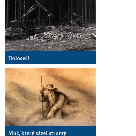
Holoseč!
Muž, který sázel stromy