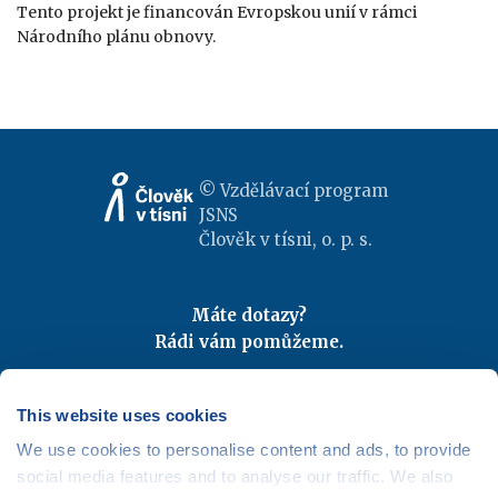
Tento projekt je financován Evropskou unií v rámci
Národního plánu obnovy.
© Vzdělávací program
JSNS
Člověk v tísni, o. p. s.
Máte dotazy?
Rádi vám pomůžeme.
Kontaktujte nás
|
FAQ
Odebírejte newslettery
This website uses cookies
We use cookies to personalise content and ads, to provide
Mapa webu
|
Kariéra
social media features and to analyse our traffic. We also
Osobní údaje
|
Cookies