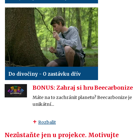
Do divočiny - O zastávku dřív
BONUS: Zahraj si hru Beecarbonize
Máte na to zachránit planetu? Beecarbonize je
unikátní...
Rozbalit
Nezůstaňte jen u projekce. Motivujte