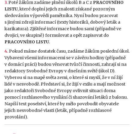
3.
Poté žákům zadáme plnění úkolů B a C z
PRACOVNÍHO
LISTU
, které doplní jejich znalosti získané pozorným
sledováním výpovědi pamětníka. Nyní budou pracovat
s jinými zdroji informací (texty historiků, dobový leták a
karikatura). Zjištěné informace budou sami (případně ve
dvojici, ve skupině) formulovat a opět zapisovat do
PRACOVNÍHO LISTU
.
4.
Pokud máme dostatek času, zadáme žákům poslední úkol.
Vybaveni všemi informacemi se v závěru hodiny (případně
v domácí práci) budou věnovat tvůrčí činnosti, zahrají si na
redaktory Svobodné Evropy v dnešním světě (úkol D).
Vyberou si na mapě světa zemi, o které si myslí, že v ní žijí
lidé v nesvobodě. Představí si, že žijí v exilu a mají možnost
jako redaktoři Svobodné Evropy ovlivnit situaci doma
pomocí rozhlasového vysílání či shazování letáků z balonu.
Napíší text poselství, které by mělo povzbudit obyvatele
jejich nesvobodné vlasti (leták, případně rozhlasové
provolání).