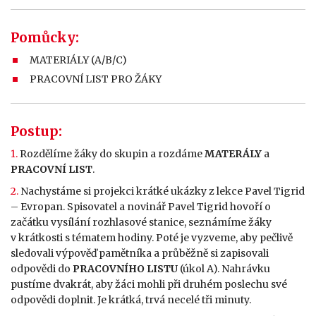
Pomůcky:
MATERIÁLY (A/B/C)
PRACOVNÍ LIST PRO ŽÁKY
Postup:
1.
Rozdělíme žáky do skupin a rozdáme
MATERÁLY
a
PRACOVNÍ LIST
.
2.
Nachystáme si projekci krátké ukázky z lekce Pavel Tigrid
– Evropan. Spisovatel a novinář Pavel Tigrid hovoří o
začátku vysílání rozhlasové stanice, seznámíme žáky
v krátkosti s tématem hodiny. Poté je vyzveme, aby pečlivě
sledovali výpověď pamětníka a průběžně si zapisovali
odpovědi do
PRACOVNÍHO LISTU
(úkol A). Nahrávku
pustíme dvakrát, aby žáci mohli při druhém poslechu své
odpovědi doplnit. Je krátká, trvá necelé tři minuty.