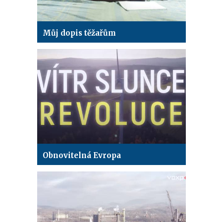
Můj dopis těžařům
Obnovitelná Evropa