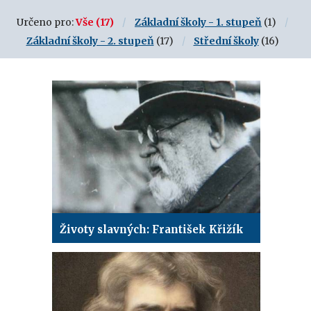
Určeno pro:
Vše
(17)
Základní školy - 1. stupeň
(1)
Základní školy - 2. stupeň
(17)
Střední školy
(16)
Životy slavných: František Křižík