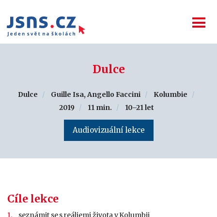
Dulce
Dulce
Guille Isa, Angello Faccini
Kolumbie
2019
11 min.
10–21 let
Audiovizuální lekce
Cíle lekce
seznámit se s reáliemi života v Kolumbii