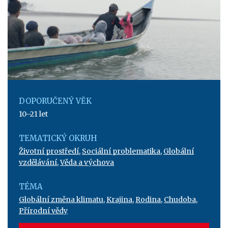
DOPORUČENÝ VĚK
10–21 let
TEMATICKÝ OKRUH
Životní prostředí
,
Sociální problematika
,
Globální
vzdělávání
,
Věda a výchova
TÉMA
Globální změna klimatu
,
Krajina
,
Rodina
,
Chudoba
,
Přírodní vědy