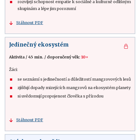
rozvíjejí schopnost empatie k sociálně a kulturně odlišným
skupinám a lépe jim porozumí
Stáhnout PDF
Jedinečný ekosystém
Aktivita
/
45 min.
/
doporučený věk:
10+
Žáci:
se seznámí s jedinečností a důležitostí mangrovových lesů
zjišťují dopady mizejících mangrovů na ekosystém planety
si uvědomují propojenost člověka s přírodou
Stáhnout PDF