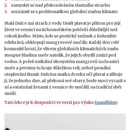
zamyslet se nad překonáváním vlastního strachu
seznámit se s problematikou globální změny klimatu
Malá Dulce má strach z vody. Umět plavat je přitom pro její
život ve vesnici na tichomořském pobřeží důležitější než
cokoli jiného. Místo, kde se poetický snímek z Kolumbie
odehrává, obklopují mangrovové močály. Každý den celé
komunitě hrozí, že vlivem globálních klimatických změn
stoupne hladina moře natolik, že jejich obydlí zmizí pod
vodou. A právě unikátní ekosystém mangrovů na hranici
moře a pevniny tu hraje důležitou roli, neboť pomáhá
oteplování tlumit. Dulcina matka dcerku učí plavat a slibuje
jí, že jednoho dne, až překoná své obavy, bude moci vyrazit s
ní a ostatními ženami z vesnice do močálů na tradiční sběr
mušlí.
Tato lekce je k dospozici i ve verzi pro výuku
španělštiny
.