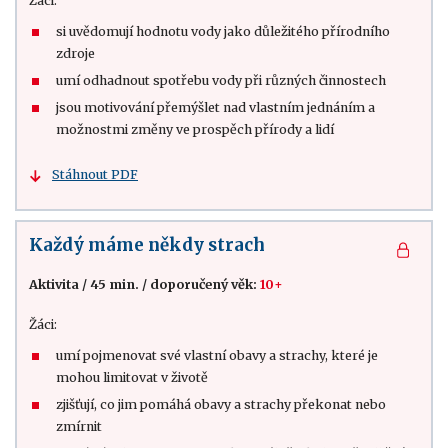
Žáci:
si uvědomují hodnotu vody jako důležitého přírodního
zdroje
umí odhadnout spotřebu vody při různých činnostech
jsou motivování přemýšlet nad vlastním jednáním a
možnostmi změny ve prospěch přírody a lidí
Stáhnout PDF
Každý máme někdy strach
Aktivita
/
45 min.
/
doporučený věk:
10+
Žáci:
umí pojmenovat své vlastní obavy a strachy, které je
mohou limitovat v životě
zjišťují, co jim pomáhá obavy a strachy překonat nebo
zmírnit