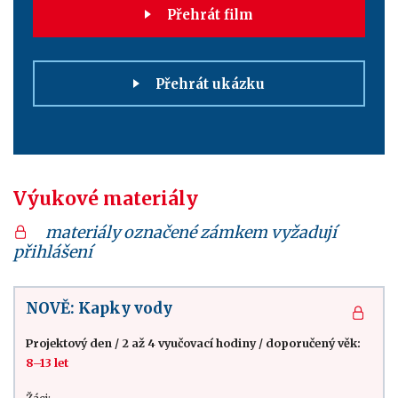
Přehrát film
Přehrát ukázku
Výukové materiály
materiály označené zámkem vyžadují
přihlášení
NOVĚ: Kapky vody
Projektový den
/
2 až 4 vyučovací hodiny
/
doporučený věk:
8–13 let