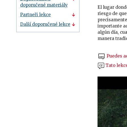
doporučené materiály
El lugar dond
riesgo de que
Partneři lekce
precisamente 
Další doporučené lekce
importante aq
algún día, cu
manera tradic
Puedes ac
Tato lekce 