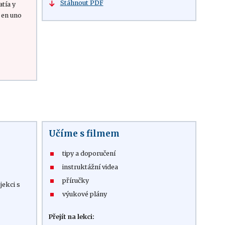
Stáhnout PDF
atía y
 en uno
Učíme s filmem
tipy a doporučení
instruktážní videa
příručky
jekci s
výukové plány
Přejít na lekci: