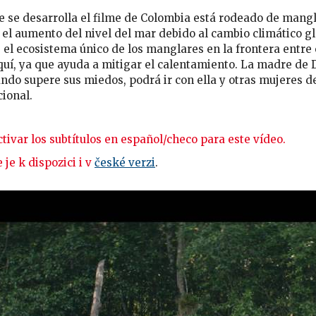
e se desarrolla el filme de Colombia está rodeado de mangl
 el aumento del nivel del mar debido al cambio climático g
el ecosistema único de los manglares en la frontera entre 
uí, ya que ayuda a mitigar el calentamiento. La madre de D
ando supere sus miedos, podrá ir con ella y otras mujeres d
ional.
tivar los subtítulos en español/checo para este vídeo.
je k dispozici i v
české verzi
.