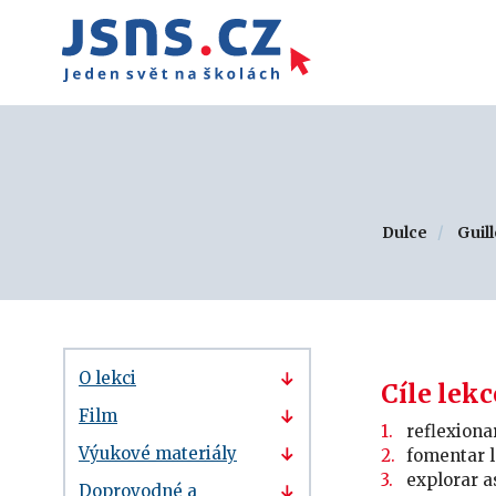
Dulce
Guill
O lekci
Cíle lekc
Film
reflexiona
Výukové materiály
fomentar l
explorar a
Doprovodné a