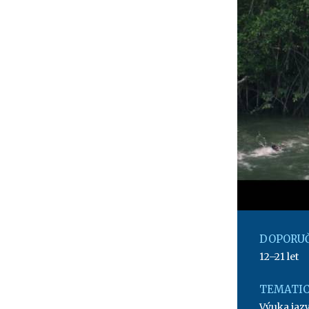
DOPORUČ
12–21 let
TEMATIC
Výuka jaz