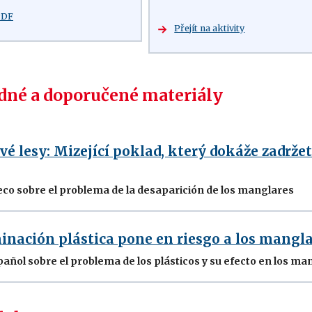
PDF
Přejít na aktivity
né a doporučené materiály
 lesy: Mizející poklad, který dokáže zadržet 
eco sobre el problema de la desaparición de los manglares
inación plástica pone en riesgo a los mangl
pañol sobre el problema de los plásticos y su efecto en los ma