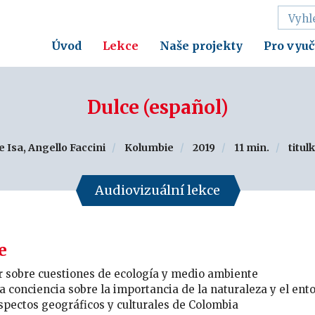
Úvod
Lekce
Naše projekty
Pro vyuč
Dulce (español)
e Isa, Angello Faccini
Kolumbie
2019
11 min.
titul
Audiovizuální lekce
e
r sobre cuestiones de ecología y medio ambiente
a conciencia sobre la importancia de la naturaleza y el ent
spectos geográficos y culturales de Colombia