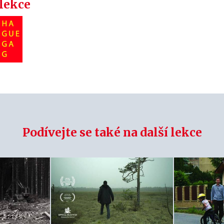
 lekce
Podívejte se také na další lekce