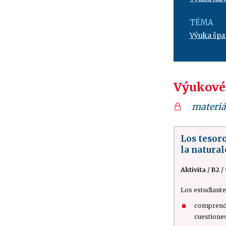
TÉMA
Výuka špan
Výukové
materiá
Los tesor
la natural
Aktivita
/
B2 /
Los estudiante
comprende
cuestione