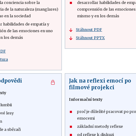
a conciencia sobre la
desarrollar habilidades de emp
ia de la naturaleza (manglares)
comprensión de las emociones
no en la sociedad
mismo y en los demás
r habilidades de empatía y
Stáhnout PDF
ón de las emociones en uno
n los demás
Stáhnout PPTX
PDF
ctura
odpovědi
Jak na reflexi emocí po
filmové projekci
xty
Informační texty
olumbii
proč je důležité pracovat po pro
vé lesy
emocemi
m
základní metody reflexe
e a sběrači
od reflexe k diskuzi