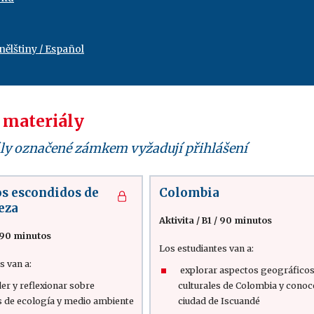
ělštiny / Español
 materiály
ly označené zámkem vyžadují přihlášení
os escondidos de
Colombia
eza
Aktivita
/
B1 / 90 minutos
 90 minutos
Los estudiantes van a:
s van a:
explorar aspectos geográficos
r y reflexionar sobre
culturales de Colombia y conoc
s de ecología y medio ambiente
ciudad de Iscuandé