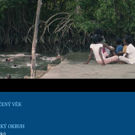
ENÝ VĚK
KÝ OKRUH
yků