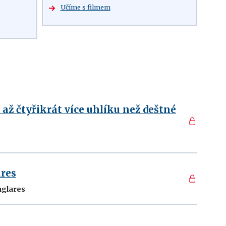
Učíme s filmem
až čtyřikrát více uhlíku než deštné
ares
nglares