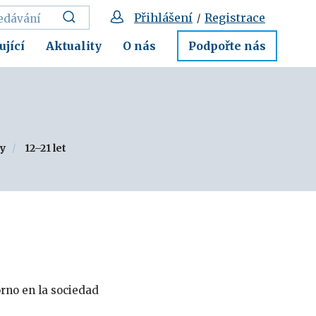
Přihlášení
Registrace
/
ující
Aktuality
O nás
Podpořte nás
ky
12–21 let
orno en la sociedad