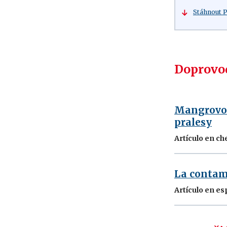
Stáhnout 
Doprovod
Mangrovové
pralesy
Artículo en ch
La contam
Artículo en es