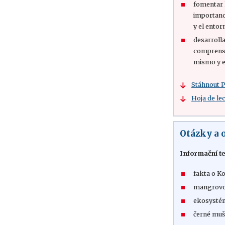
fomentar l
importanc
y el entor
desarrolla
comprensi
mismo y e
Stáhnout 
Hoja de le
Otázky a 
Informační te
fakta o K
mangrovo
ekosysté
černé mušl