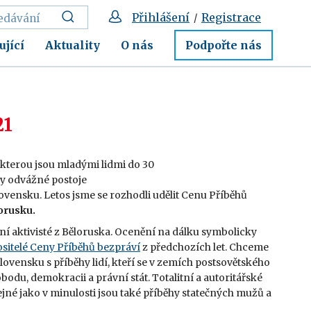
Přihlášení
Registrace
/
ující
Aktuality
O nás
Podpořte nás
21
a kterou jsou mladými lidmi do 30
aly odvážné postoje
vensku. Letos jsme se rozhodli udělit Cenu Příběhů
orusku.
ní aktivisté z Běloruska. Ocenění na dálku symbolicky
sitelé Ceny Příběhů bezpráví
z předchozích let. Chceme
ensku s příběhy lidí, kteří se v zemích postsovětského
odu, demokracii a právní stát. Totalitní a autoritářské
stejné jako v minulosti jsou také příběhy statečných mužů a