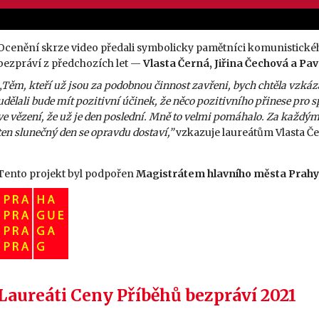
O
cenění skrze video předali symbolicky pamětníci komunistické
bezpráví z předchozích let —
Vlasta
Černá
,
Jiřina Čechová
a
Pav
„
T
ěm
, kteří už jsou za podobnou činnost zavřeni, bych chtěla vzkázat
udělali bude mít pozitivní účinek, že něco pozitivního přinese pro sp
ve vězení, že už je den poslední. Mně to velmi pomáhalo. Za každým
ten slunečný den se opravdu dostaví
,
”
vzkazuje laureátům Vlasta Č
Tento projekt byl podpořen
Magistrátem hlavního města Prahy
Laureáti Ceny Příběhů bezpráví 2021