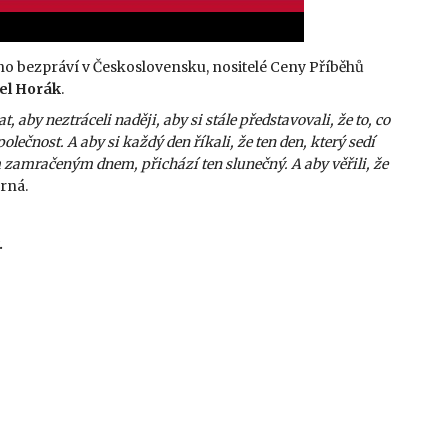
ho bezpráví v Československu, nositelé Ceny Příběhů
el
Horák
.
, aby neztráceli naději, aby si stále představovali, že to, co
olečnost. A aby si každý den říkali, že ten den, který sedí
 zamračeným dnem, přichází ten slunečný. A aby věřili, že
erná.
.