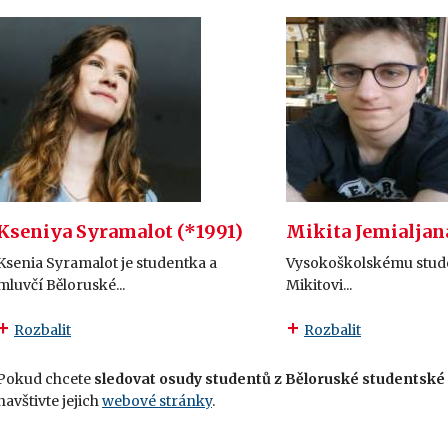
Kseniya Syramalot (*1991)
Mikita Jemialjan
Ksenia Syramalot je studentka a
Vysokoškolskému stud
mluvčí Běloruské...
Mikitovi...
Rozbalit
Rozbalit
Pokud chcete
sledovat osudy studentů z Běloruské studentské
navštivte jejich
webové stránky
.