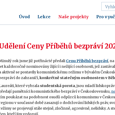
Úvod
Lekce
Naše projekty
Pro vyuč
Udělení Ceny Příběhů bezpráví 20
Minulý rok jsme již potřinácté předali
Cenu Příběhů bezpráví
, n
let každoročně nominovány žijící i nežijící osobnosti, jež zastáv
a aktivně se postavily komunistickému režimu v bývalém Českoslo
bezpráví do zahraničí,
konkrétně statečným osobnostem v Běl
Laureát
i, které vybrala
studentská porota
,
jsou mladí lidskopráv
předají pamětníci komunistického bezpráví v Československu,
no
tím poukázat na
podobnost osudů odpůrců komunismu v Českoslov
regionu v současné době zasazují o dodržování lidských práv, svob
režimy se projevují stále stejně, zločinně, agresivně, nelidsky. A 
žen, kteří jim vzdorují.