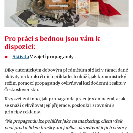
Pro práci s bednou jsou vám k
dispozici:
Aktivita
V zajetí propagandy
Díky autentickým dobovým předmětům si žáci v rámci dané
aktivity na konkrétních příkladech ukáží, jak komunistický
režim pomocí propagandy ovlivňoval každodenní realitu v
Československu.
K vysvětlení toho, jak propaganda pracuje s emocemi, a jak
se snaží ovlivňovat její příjemce, poslouží i srovnání s
principy reklamy.
"Na propagandu lze pohlížet jako na marketing; cílem však
není prodat lidem hrušky ani jablka, ale ovlivnit jejich názory