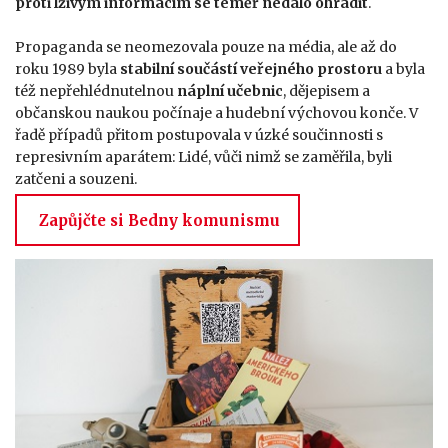
proti lživým informacím se téměř nedalo ohradit
.
Propaganda se neomezovala pouze na média, ale až do
roku 1989 byla
stabilní součástí veřejného prostoru
a byla
též nepřehlédnutelnou
náplní učebnic
, dějepisem a
občanskou naukou počínaje a hudební výchovou konče. V
řadě případů přitom postupovala v úzké součinnosti s
represivním aparátem: Lidé, vůči nimž se zaměřila, byli
zatčeni a souzeni.
Zapůjčte si Bedny komunismu