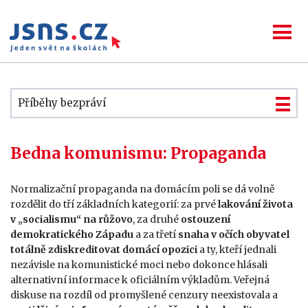
Příběhy bezpráví
Bedna komunismu: Propaganda
Normalizační propaganda na domácím poli se dá volně
rozdělit do tří základních kategorií: za prvé
lakování života
v „socialismu“ na růžovo
, za druhé
ostouzení
demokratického Západu
a za třetí
snaha v očích obyvatel
totálně zdiskreditovat domácí opozici
a ty, kteří jednali
nezávisle na komunistické moci nebo dokonce hlásali
alternativní informace k oficiálním výkladům. Veřejná
diskuse na rozdíl od promyšlené cenzury neexistovala a