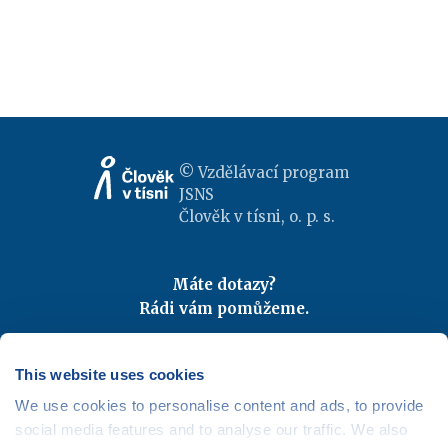
© Vzdělávací program
JSNS
Člověk v tísni, o. p. s.
Máte dotazy?
Rádi vám pomůžeme.
Kontaktujte nás
|
FAQ
Odebírejte newslettery
This website uses cookies
We use cookies to personalise content and ads, to provide
Mapa webu
|
Kariéra
social media features and to analyse our traffic. We also
Osobní údaje
|
Cookies