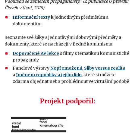
v souladu se záměrem propagandisty." (Z publikace O pravdu?
Člověk v tísni, 2018)
Informační texty
k jednotlivým předmětům a
dokumentům
Seznamte své žáky s jednotlivými dobovými předměty a
dokumenty, které se nacházejí v Bedně komunismu.
Doporučené AV lekce
s filmy s tematikou komunistické
propagandy
Panelové výstavy
Nepřemožená
,
Sliby versus realita
a
Jménem republiky a jejího lidu
, které si můžete
zdarma objednat nebo prohlédnout ve virtuální podobě
Projekt podpořil: