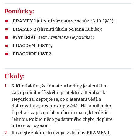
Pomůcky:
PRAMEN 1
(úřední záznam ze schůze 3. 10. 1941);
PRAMEN 2
(shrnutí úkolu od Jana Kubiše);
MATERIÁL
(text
Atentát na Heydricha
);
PRACOVNÍ LIST 1
;
PRACOVNÍ LIST 2
.
Úkoly:
Sdělte žákům, že tématem hodiny je atentát na
zastupujícího říšského protektora Reinharda
Heydricha. Zeptejte se, co o atentátu vědí, a
dobrovolníky nechte odpovědět. Na tabuli nebo
flipchart zapisujte hlavní informace, které žáci
řeknou. Pokud něco podstatného chybí, doplňte
informaci vy sami.
Rozdejte žákům do dvojic vytištěný
PRAMEN 1
,