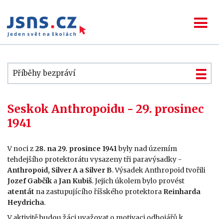
Příběhy bezpráví
Seskok Anthropoidu - 29. prosinec
1941
V noci z
28. na 29. prosince 1941
byly nad územím
tehdejšího protektorátu vysazeny tři paravýsadky -
Anthropoid, Silver A a Silver B
. Výsadek Anthropoid tvořili
Jozef Gabčík
a
Jan Kubiš
. Jejich úkolem bylo provést
atentát
na zastupujícího říšského protektora
Reinharda
Heydricha
.
V aktivitě budou žáci uvažovat o motivaci odbojářů k