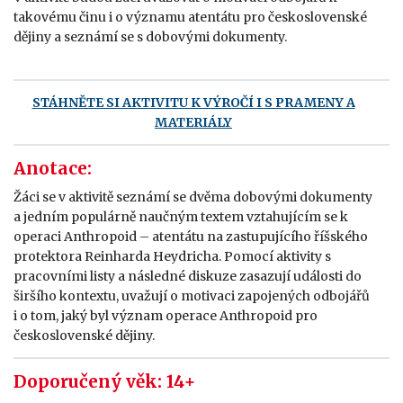
takovému činu i o významu atentátu pro československé
dějiny a seznámí se s dobovými dokumenty.
STÁHNĚTE SI AKTIVITU K VÝROČÍ I S PRAMENY A
MATERIÁLY
Anotace:
Žáci se v aktivitě seznámí se dvěma dobovými dokumenty
a jedním populárně naučným textem vztahujícím se k
operaci Anthropoid – atentátu na zastupujícího říšského
protektora Reinharda Heydricha. Pomocí aktivity s
pracovními listy a následné diskuze zasazují události do
širšího kontextu, uvažují o motivaci zapojených odbojářů
i o tom, jaký byl význam operace Anthropoid pro
československé dějiny.
Doporučený věk: 14+