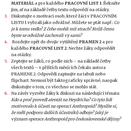
MATERIÁL
a pro každého
PRACOVNÍ LIST 1
. Řekněte
jim, ať na základě četby textu odpovědí na otázky.
Diskutujte o motivaci osob, které žáci v PRACOVNÍM
LISTU 1 vybrali jako odvážné. Můžete se ptát např.:
Co
je k tomu vedlo? Z čeho mohli mít strach? Kvůli čemu
byste se odvážně zachovali vy sami?
Rozdejte opět do dvojic vytištěný
PRAMEN 2
a pro
každého
PRACOVNÍ LIST 2
. Nechte žáky odpovědět
na otázky.
Zeptejte se žáků, co podle nich – na základě četby
všech textů – v příštích měsících čekalo autora
PRAMENE 2. Odpovědi zapisujte na tabuli nebo
flipchart. Nemusí být faktograficky správné, naopak
diskutujte o tom, co všechno se mohlo stát.
Na závěr vyzvěte žáky k diskuzi na následující témata:
Kdo a proč provedl atentát na Heydricha? Co tyto lidi
motivovalo k účasti na operaci Anthropoid? Myslíte si,
že měli podporu dalších účastníků odboje? Jaký je
význam operace Anthropoid pro československé dějiny?