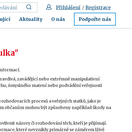
Přihlášení
Registrace
/
ující
Aktuality
O nás
Podpořte nás
ulka"
informací.
epravdivá, zavádějící nebo extrémně manipulativní
pěchu, úmyslného matení nebo podvádění veřejnosti
rozhodovacích procesů a veřejných statků, jako je
ivým občanům mohou být způsobeny například škody na
ivnit názory či rozhodování těch, kteří je přijímají.
formace, které nevznikly primárně se záměrem lživě