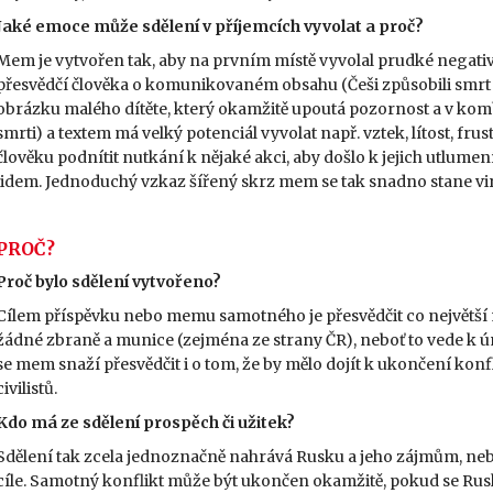
Jaké emoce může sdělení v příjemcích vyvolat a proč?
Mem je vytvořen tak, aby na prvním místě vyvolal prudké negativ
přesvědčí člověka o komunikovaném obsahu (Češi způsobili smrt 
obrázku malého dítěte, který okamžitě upoutá pozornost a v kombi
smrti) a textem má velký potenciál vyvolat např. vztek, lítost, fru
člověku podnítit nutkání k nějaké akci, aby došlo k jejich utlum
lidem. Jednoduchý vzkaz šířený skrz mem se tak snadno stane vi
PROČ?
Proč bylo sdělení vytvořeno?
Cílem příspěvku nebo memu samotného je přesvědčit co největší m
žádné zbraně a munice (zejména ze strany ČR), neboť to vede k ú
se mem snaží přesvědčit i o tom, že by mělo dojít k ukončení kon
civilistů.
Kdo má ze sdělení prospěch či užitek?
Sdělení tak zcela jednoznačně nahrává Rusku a jeho zájmům, neb
cíle. Samotný konflikt může být ukončen okamžitě, pokud se Rus