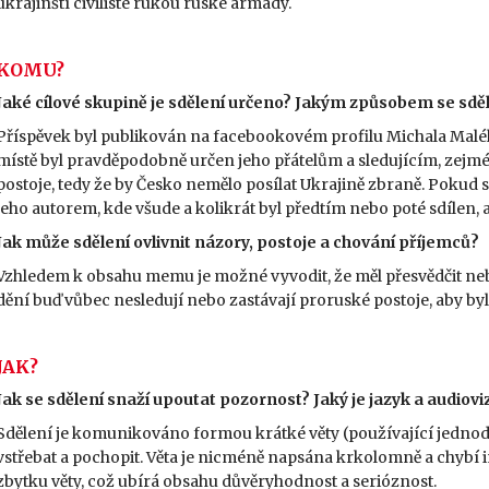
ukrajinští civilisté rukou ruské armády.
KOMU?
Jaké cílové skupině je sdělení určeno? Jakým způsobem se sděl
Příspěvek byl publikován na facebookovém profilu Michala Maléh
místě byl pravděpodobně určen jeho přátelům a sledujícím, zejmén
postoje, tedy že by Česko nemělo posílat Ukrajině zbraně. Pokud
jeho autorem, kde všude a kolikrát byl předtím nebo poté sdílen, 
Jak může sdělení ovlivnit názory, postoje a chování příjemců?
Vzhledem k obsahu memu je možné vyvodit, že měl přesvědčit nebo
dění buď vůbec nesledují nebo zastávají proruské postoje, aby byl
JAK?
Jak se sdělení snaží upoutat pozornost? Jaký je jazyk a audiovi
Sdělení je komunikováno formou krátké věty (používající jednoduc
vstřebat a pochopit. Věta je nicméně napsána krkolomně a chybí 
zbytku věty, což ubírá obsahu důvěryhodnost a serióznost.