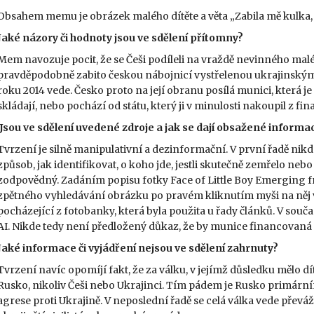
Obsahem memu je obrázek malého dítěte a věta „Zabila mě kulka, na
Jaké názory či hodnoty jsou ve sdělení přítomny?
Mem navozuje pocit, že se Češi podíleli na vraždě nevinného mal
pravděpodobně zabito českou nábojnicí vystřelenou ukrajinskými 
roku 2014 vede. Česko proto na její obranu posílá munici, která 
skládají, nebo pochází od státu, který ji v minulosti nakoupil z 
Jsou ve sdělení uvedené zdroje a jak se dají obsažené informac
Tvrzení je silně manipulativní a dezinformační. V první řadě ni
způsob, jak identifikovat, o koho jde, jestli skutečně zemřelo ne
zodpovědný. Zadáním popisu fotky Face of Little Boy Emerging
zpětného vyhledávání obrázku po pravém kliknutím myši na něj vša
pocházející z fotobanky, která byla použita u řady článků. V sou
AI. Nikde tedy není předložený důkaz, že by munice financovaná Če
Jaké informace či vyjádření nejsou ve sdělení zahrnuty?
Tvrzení navíc opomíjí fakt, že za válku, v jejímž důsledku mělo 
Rusko, nikoliv Češi nebo Ukrajinci. Tím pádem je Rusko primárn
agrese proti Ukrajině. V neposlední řadě se celá válka vede převá