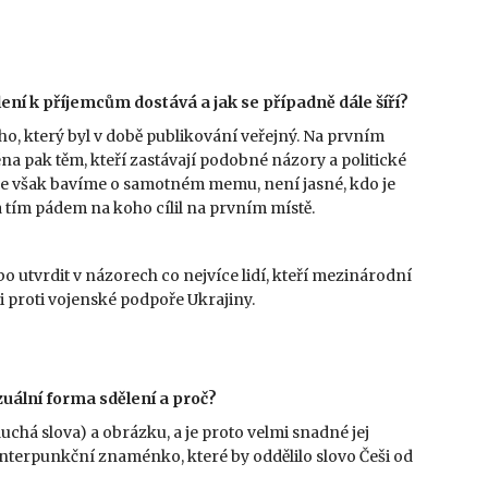
ení k příjemcům dostává a jak se případně dále šíří?
o, který byl v době publikování veřejný. Na prvním
a pak těm, kteří zastávají podobné názory a politické
 se však bavíme o samotném memu, není jasné, kdo je
a tím pádem na koho cílil na prvním místě.
 utvrdit v názorech co nejvíce lidí, kteří mezinárodní
i proti vojenské podpoře Ukrajiny.
zuální forma sdělení a proč?
há slova) a obrázku, a je proto velmi snadné jej
interpunkční znaménko, které by oddělilo slovo Češi od