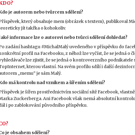
KDO?
Kdo je autorem nebo tvůrcem sdělení?
Příspěvek, který obsahuje mem (obrázek s textem), publikoval Mich
teoreticky jít takřka o kohokoliv.
Jaké informace lze o autorovi nebo tvůrci sdělení dohledat?
Po zadání hashtagu #MichalMalý uvedeného v příspěvku do face
konkrétní profil na Facebooku, z něhož lze vyčíst, že se jedná o č
vyhledávače lze zjistit, že se jedná o kontroverzního podnikate
TopInternet, kterou vlastní. Na svém profilu sdílí i další dezinf
autorem „memu“ je sám Malý.
Kdo má kontrolu nad vznikem a šířením sdělení?
Příspěvek je šířen prostřednictvím sociální sítě Facebook, vlast
Marka Zuckerberga. Ani Facebook však nemá absolutní kontrolu
dál i po zablokování původního příspěvku.
CO?
Co je obsahem sdělení?