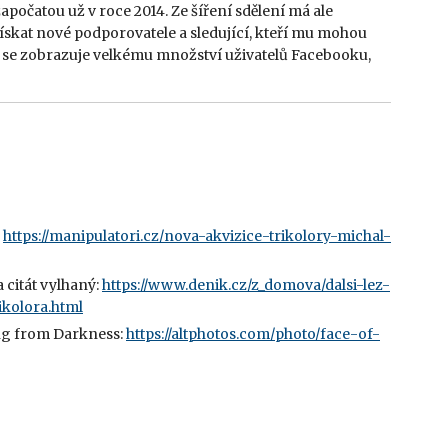
počatou už v roce 2014. Ze šíření sdělení má ale
ískat nové podporovatele a sledující, kteří mu mohou
boť se zobrazuje velkému množství uživatelů Facebooku,
:
https://manipulatori.cz/nova-akvizice-trikolory-michal-
a citát vylhaný:
https://www.denik.cz/z_domova/dalsi-lez-
ikolora.html
ing from Darkness:
https://altphotos.com/photo/face-of-