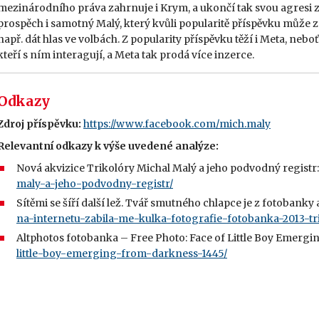
mezinárodního práva zahrnuje i Krym, a ukončí tak svou agresi za
prospěch i samotný Malý, který kvůli popularitě příspěvku může z
např. dát hlas ve volbách. Z popularity příspěvku těží i Meta, ne
kteří s ním interagují, a Meta tak prodá více inzerce.
Odkazy
Zdroj příspěvku:
https://www.facebook.com/mich.maly
Relevantní odkazy k výše uvedené analýze:
Nová akvizice Trikolóry Michal Malý a jeho podvodný registr
maly-a-jeho-podvodny-registr/
Sítěmi se šíří další lež. Tvář smutného chlapce je z fotobanky 
na-internetu-zabila-me-kulka-fotografie-fotobanka-2013-tr
Altphotos fotobanka – Free Photo: Face of Little Boy Emerg
little-boy-emerging-from-darkness-1445/