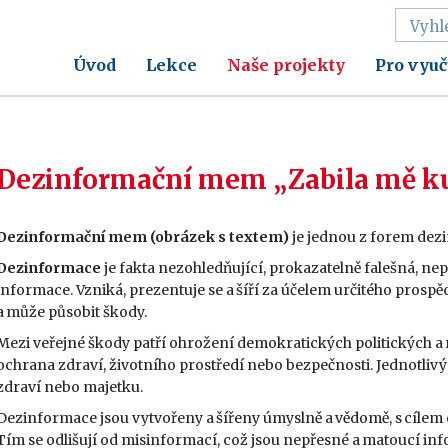
Úvod
Lekce
Naše projekty
Pro vyuč
Dezinformační mem „Zabila mě k
Dezinformační mem (obrázek s textem)
je jednou z forem dez
Dezinformace
je fakta nezohledňující, prokazatelně falešná, n
informace. Vzniká, prezentuje se a šíří za účelem určitého pros
a může působit škody.
Mezi veřejné škody patří ohrožení demokratických politických a 
ochrana zdraví, životního prostředí nebo bezpečnosti. Jednotl
zdraví nebo majetku.
Dezinformace jsou vytvořeny a šířeny úmyslně a vědomě, s cílem ovl
Tím se odlišují od misinformací, což jsou nepřesné a matoucí in