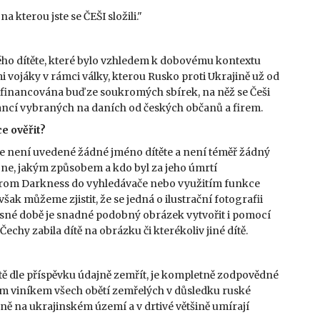
 kterou jste se ČEŠI složili."
ého dítěte, které bylo vzhledem k dobovému kontextu
vojáky v rámci války, kterou Rusko proti Ukrajině už od
je financována buď ze soukromých sbírek, na něž se Češi
financí vybraných na daních od českých občanů a firem.
e ověřit?
kde není uvedené žádné jméno dítěte a není téměř žádný
bo ne, jakým způsobem a kdo byl za jeho úmrtí
 from Darkness do vyhledávače nebo využitím funkce
k můžeme zjistit, že se jedná o ilustrační fotografii
časné době je snadné podobný obrázek vytvořit i pomocí
chy zabila dítě na obrázku či kterékoliv jiné dítě.
dítě dle příspěvku údajně zemřít, je kompletně zodpovědné
ím viníkem všech obětí zemřelých v důsledku ruské
žně na ukrajinském území a v drtivé většině umírají