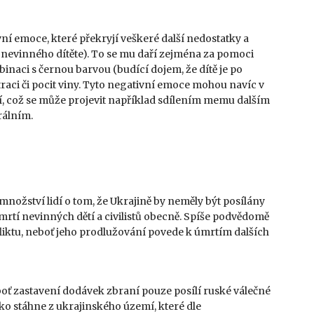
ní emoce, které překryjí veškeré další nedostatky a
nevinného dítěte). To se mu daří zejména za pomoci
naci s černou barvou (budící dojem, že dítě je po
straci či pocit viny. Tyto negativní emoce mohou navíc v
ení, což se může projevit například sdílením memu dalším
rálním.
nožství lidí o tom, že Ukrajině by neměly být posílány
mrtí nevinných dětí a civilistů obecně. Spíše podvědomě
fliktu, neboť jeho prodlužování povede k úmrtím dalších
oť zastavení dodávek zbraní pouze posílí ruské válečné
ko stáhne z ukrajinského území, které dle