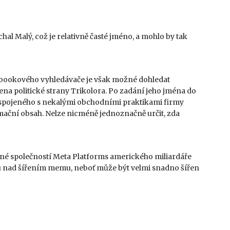
al Malý, což je relativně časté jméno, a mohlo by tak
bookového vyhledávače je však možné dohledat
lena politické strany Trikolora. Po zadání jeho jména do
le spojeného s nekalými obchodními praktikami firmy
ormační obsah. Nelze nicméně jednoznačně určit, zda
něné společností Meta Platforms amerického miliardáře
 nad šířením memu, neboť může být velmi snadno šířen