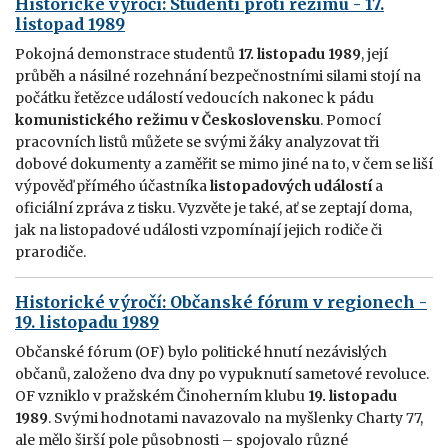
Historické výročí: Studenti proti režimu - 17.
listopad 1989
Pokojná demonstrace studentů
17. listopadu 1989
, její
průběh a násilné rozehnání bezpečnostními silami stojí na
počátku řetězce událostí vedoucích nakonec k pádu
komunistického režimu v Československu
. Pomocí
pracovních listů můžete se svými žáky analyzovat tři
dobové dokumenty a zaměřit se mimo jiné na to, v čem se liší
výpověď přímého účastníka
listopadových událostí
a
oficiální zpráva z tisku. Vyzvěte je také, ať se zeptají doma,
jak na listopadové události vzpomínají jejich rodiče či
prarodiče.
Historické výročí: Občanské fórum v regionech -
19. listopadu 1989
Občanské fórum (OF) bylo politické hnutí nezávislých
občanů, založeno dva dny po vypuknutí sametové revoluce.
OF vzniklo v pražském Činoherním klubu
19. listopadu
1989
. Svými hodnotami navazovalo na myšlenky Charty 77,
ale mělo širší pole působnosti – spojovalo různé