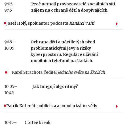
9:05–
Proč nemají provozovatelé sociálních sítí
9:45
zájem na ochraně dětí a dospívajících
Josef Holý, spoluautor podcastu
Kanárci v síti
9:45–
Ochrana dětí a náctiletých před
10:05
problematickými jevy a riziky
kyberprostoru. Regulace užívání
mobilních telefonů na školách.
Karel Strachota, ředitel
Jednoho světa na školách
10:05–
Jak fungují algoritmy?
10:45
Patrik Kořenář, publicista a popularizátor vědy
10:45–
Coffee break