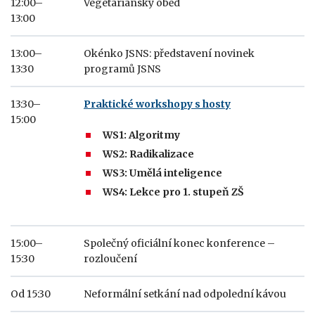
12:00–
Vegetariánský oběd
13:00
13:00–
Okénko JSNS: představení novinek
13:30
programů JSNS
13:30–
Praktické workshopy s hosty
15:00
WS1: Algoritmy
WS2: Radikalizace
WS3: Umělá inteligence
WS4: Lekce pro 1. stupeň ZŠ
15:00–
Společný oficiální konec konference –
15:30
rozloučení
Od 15:30
Neformální setkání nad odpolední kávou