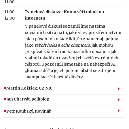
11:00
11:00–
Panelová diskuze: Komu věří mladí na
12:00
internetu
V panelové diskusi se zaměříme na téma
sociálních sítí a na to, jaké vlivy prostřednictvím
nich působí na mladé lidi. Co znamenají pojmy
jako
rabbit holes
a
echo chambers
, jak mohou
přispívat k šíření radikalizačního obsahu a jak
vtahují mladé do uzavřených světů extrémních
názorů. Upozornili jsme také na nebezpečí AI
„kamarádů“ a jejich potenciál stát se zdrojem
manipulace či falešné důvěry.
Martin Kožíšek, CZ.NIC
Jan Charvát, politolog
Petr Koubský, novinář