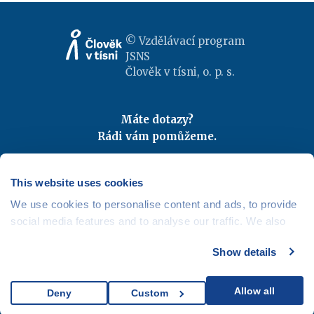
© Vzdělávací program
JSNS
Člověk v tísni, o. p. s.
Máte dotazy?
Rádi vám pomůžeme.
Kontaktujte nás
|
FAQ
Odebírejte newslettery
This website uses cookies
We use cookies to personalise content and ads, to provide
Mapa webu
|
Kariéra
social media features and to analyse our traffic. We also
Osobní údaje
|
Cookies
share information about your use of our site with our social
Show details
media, advertising and analytics partners who may
combine it with other information that you’ve provided to
them or that they’ve collected from your use of their
Allow all
Deny
Custom
services.