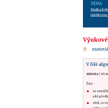
TÉMA
Rizika ky
inteligenc
Výukové
materiá
V říši alg
Aktivita
/
45 m
Žáci:
se zamýšle
sítě předk
vědí, co to