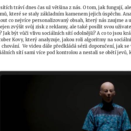
sítích tráví dnes čas už většina z nás. O tom, jak fungují, 
mů, které se staly základním kamenem jejich úspěchu. Ana
ut co nejvíce personalizovaný obsah, který nás zaujme a 
 nejen zvýšit svůj zisk z reklamy, ale také posílit svou uži
 Jak být vůči vlivu sociálních sítí odolnější? A co to jsou kr
uber Kovy, který analyzuje, jakou roli algoritmy na sociální
e chování. Ve videu dále předkládá sérii doporučení, jak 
álních sítí sami více pod kontrolou a nestali se obětí jevů, 