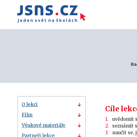
Ra
O lekci
Cíle lekc
Film
uvědomit s
Výukové materiály
seznámit se
naučit se, 
Partneři lekce