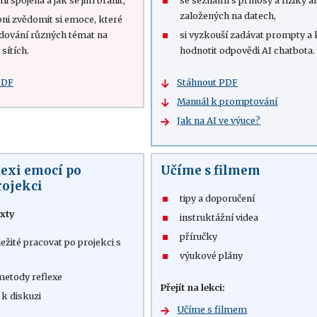
mi spojená a jak se jim bránit,
se seznámí s přínosy a riziky 
založených na datech,
pni zvědomit si emoce, které
ledování různých témat na
si vyzkouší zadávat prompty a 
 sítích.
hodnotit odpovědi AI chatbota.
PDF
Stáhnout PDF
Manuál k promptování
Jak na AI ve výuce?
lexi emocí po
Učíme s filmem
rojekci
tipy a doporučení
xty
instruktážní videa
příručky
ležité pracovat po projekci s
výukové plány
metody reflexe
Přejít na lekci:
 k diskuzi
Učíme s filmem