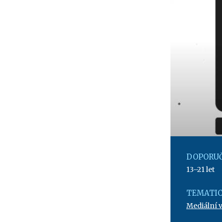
DOPORUČ
13–21 let
TEMATIC
Mediální 