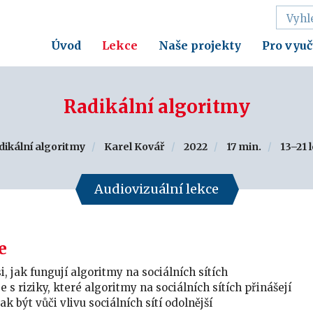
Úvod
Lekce
Naše projekty
Pro vyuč
Radikální algoritmy
dikální algoritmy
Karel Kovář
2022
17 min.
13–21 l
Audiovizuální lekce
e
i, jak fungují algoritmy na sociálních sítích
 s riziky, které algoritmy na sociálních sítích přinášejí
jak být vůči vlivu sociálních sítí odolnější