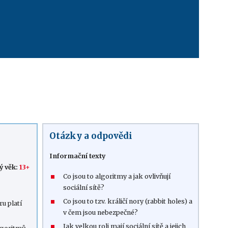
Otázky a odpovědi
Informační texty
ý věk:
13+
Co jsou to algoritmy a jak ovlivňují
sociální sítě?
Co jsou to tzv. králičí nory (rabbit holes) a
ru platí
v čem jsou nebezpečné?
Jak velkou roli mají sociální sítě a jejich