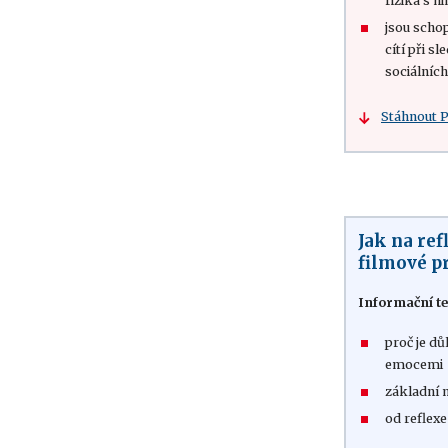
rizika s ni
jsou scho
cítí při s
sociálních
Stáhnout 
Jak na ref
filmové p
Informační te
proč je dů
emocemi
základní 
od reflexe