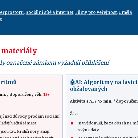
berprostoru
,
Sociální sítě a internet
,
Filmy pro veřejnost
,
Umělá
e
 materiály
ly označené zámkem vyžadují přihlášení
oritmů
🤖AI: Algoritmy na lavici
obžalovaných
in.
/
doporučený věk:
13+
Aktivita s AI
/
45 min.
/
doporučen
Žáci:
jí nad důvody, proč jim sociální
ládají určitá témata,
si uvědomují, že za obsah na mí
svými daty,
 jsou tzv. králičí nory, znají