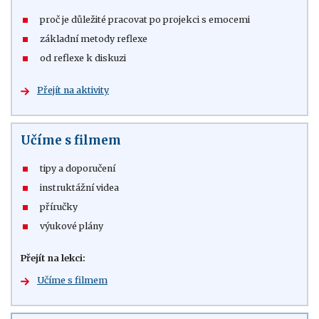
proč je důležité pracovat po projekci s emocemi
základní metody reflexe
od reflexe k diskuzi
Přejít na aktivity
Učíme s filmem
tipy a doporučení
instruktážní videa
příručky
výukové plány
Přejít na lekci:
Učíme s filmem