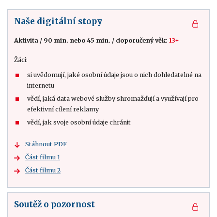
Naše digitální stopy
Aktivita
/
90 min. nebo 45 min.
/
doporučený věk:
13+
Žáci:
si uvědomují, jaké osobní údaje jsou o nich dohledatelné na
internetu
vědí, jaká data webové služby shromažďují a využívají pro
efektivní cílení reklamy
vědí, jak svoje osobní údaje chránit
Stáhnout PDF
Část filmu 1
Část filmu 2
Soutěž o pozornost