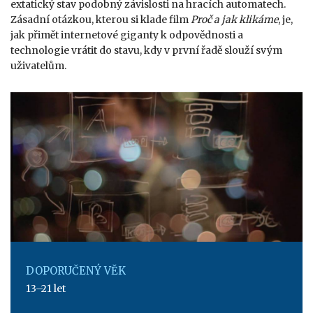
extatický stav podobný závislosti na hracích automatech.
Zásadní otázkou, kterou si klade film
Proč a jak klikáme
, je,
jak přimět internetové giganty k odpovědnosti a
technologie vrátit do stavu, kdy v první řadě slouží svým
uživatelům.
DOPORUČENÝ VĚK
13–21 let