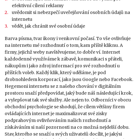
efektivní cílení reklamy
uvědomit si nebezpečí uveřejňování osobních údajů na
internetu
vědět, jak chránit své osobní údaje
Barva písma, tvar ikony i venkovní počasí. To vše ovlivňuje
na internetu mé rozhodnutí o tom, kam příště kliknu. A
firmy, jejichž weby navštěvujeme, to dobře ví. Internet
každodenně využíváme k zábavě, komunikaci s přáteli,
nákupům i jako zdroj informací pro své rozhodnutí u
příštích voleb. Každý klik, který uděláme, je pod
drobnohledem korporací, jako jsou Google nebo Facebook.
Hegemoni internetu se z našeho chování v digitálním
prostoru snaží předpovídat, jaký bude náš následující krok,
a vylepšovat tak své služby. Ale nejen to. Odborníci v oboru
obchodní psychologie se shodují, že cílem většiny firem
ovládajících internet je maximalizovat své zisky
podprahovým ovlivňováním našich rozhodnutí a
získáváním si naší pozornosti na co možná nejdelší dobu.
Stav, kterého se snaží u svých uživatelů docílit, je jakýsi