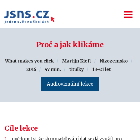
Proč a jak klikáme
What makes you click
Martijn Kieft
Nizozemsko
2016
47 min.
titulky
13–21 let
Audiovizuální lekce
Cíle lekce
uvědomit si, že shromažďování dat se dá využít pro