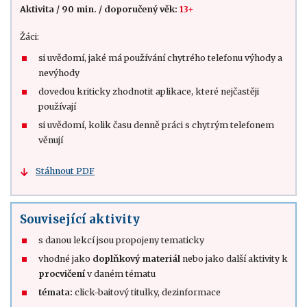
Aktivita
/
90 min.
/
doporučený věk:
13+
Žáci:
si uvědomí, jaké má používání chytrého telefonu výhody a
nevýhody
dovedou kriticky zhodnotit aplikace, které nejčastěji
používají
si uvědomí, kolik času denně práci s chytrým telefonem
věnují
Stáhnout PDF
Související aktivity
s danou lekcí jsou propojeny tematicky
vhodné jako
doplňkový materiál
nebo jako další aktivity k
procvičení
v daném tématu
témata:
click-baitový titulky, dezinformace