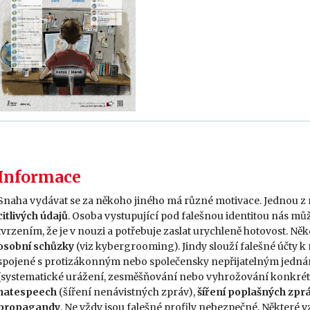
Informace
Snaha vydávat se za někoho jiného má různé motivace. Jednou z 
citlivých údajů
. Osoba vystupující pod falešnou identitou nás m
tvrzením, že je v nouzi a potřebuje zaslat urychleně hotovost. Ně
osobní schůzky
(viz kybergrooming). Jindy slouží falešné účty k
spojené s protizákonným nebo společensky nepřijatelným jedn
(systematické urážení, zesměšňování nebo vyhrožování konkrét
hatespeech
(šíření nenávistných zpráv),
šíření poplašných zprá
propagandy
. Ne vždy jsou falešné profily nebezpečné. Některé vz