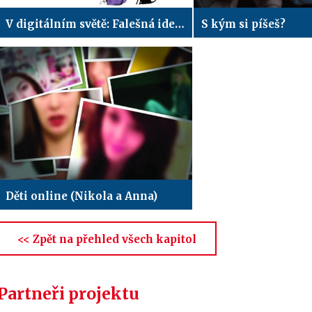
V digitálním světě: Falešná identita
S kým si píšeš?
Děti online (Nikola a Anna)
<< Zpět na přehled všech kapitol
Partneři projektu