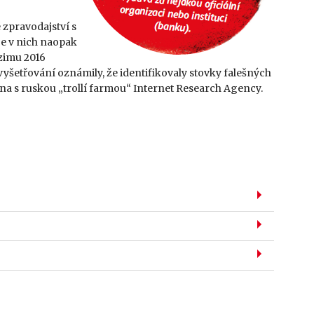
é zpravodajství s
je v nich naopak
dzimu 2016
yšetřování oznámily, že identifikovaly stovky falešných
ena s ruskou „trollí farmou“ Internet Research Agency.