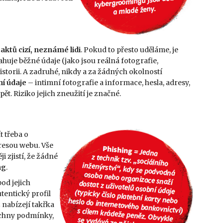
aktů cizí, neznámé lidi
. Pokud to přesto uděláme, je
huje běžné údaje (jako jsou reálná fotografie,
istorii. A zadruhé, nikdy a za žádných okolností
í údaje
– intimní fotografie a informace, hesla, adresy,
t. Riziko jejich zneužití je značné.
ít třeba o
esou webu. Vše
 zjistí, že žádné
ng
.
od jejich
entický profil
ž nabízejí takřka
šechny podmínky,