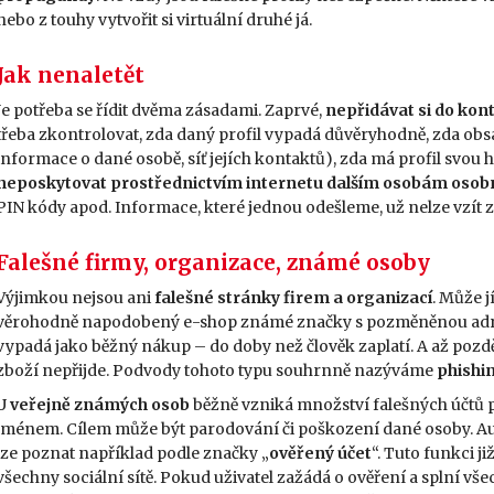
nebo z touhy vytvořit si virtuální druhé já.
Jak nenaletět
Je potřeba se řídit dvěma zásadami. Zaprvé,
nepřidávat si do kont
třeba zkontrolovat, zda daný profil vypadá důvěryhodně, zda obsa
informace o dané osobě, síť jejích kontaktů), zda má profil svou h
neposkytovat prostřednictvím internetu dalším osobám osobn
PIN kódy apod. Informace, které jednou odešleme, už nelze vzít zpě
Falešné firmy, organizace, známé osoby
Výjimkou nejsou ani
falešné stránky firem a organizací
. Může j
věrohodně napodobený e-shop známé značky s pozměněnou adr
vypadá jako běžný nákup – do doby než člověk zaplatí. A až později
zboží nepřijde. Podvody tohoto typu souhrnně nazýváme
phishi
U
veřejně známých osob
běžně vzniká množství falešných účtů p
jménem. Cílem může být parodování či poškození dané osoby. Aut
lze poznat například podle značky „
ověřený účet
“. Tuto funkci ji
všechny sociální sítě. Pokud uživatel zažádá o ověření a splní v