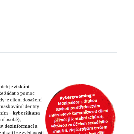
nich je
získání
ůže žádat o pomoc
kdy je cílem dosažení
 maskování identity
áním –
kyberšikana
ní osobě),
v, dezinformací a
nikají i ze zvědavosti