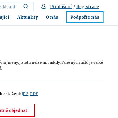
Přihlášení
Registrace
/
ující
Aktuality
O nás
Podpořte nás
mi jmény, jistotu nelze mít nikdy. Falešných účtů je velké
é.
 ke stažení:
JPG
,
PDF
atně objednat