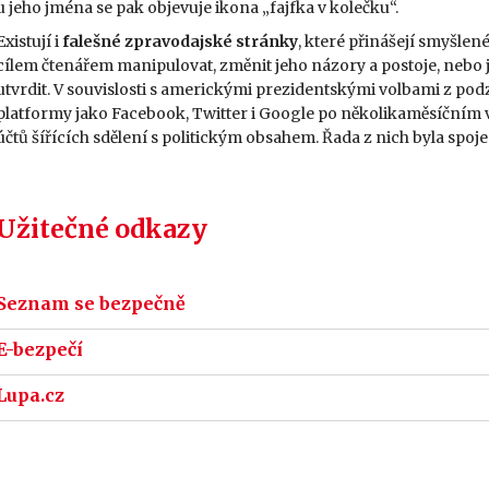
u jeho jména se pak objevuje ikona „fajfka v kolečku“.
Existují i
falešné zpravodajské stránky
, které přinášejí smyšlen
cílem čtenářem manipulovat, změnit jeho názory a postoje, nebo 
utvrdit. V souvislosti s americkými prezidentskými volbami z po
platformy jako Facebook, Twitter i Google po několikaměsíčním v
účtů šířících sdělení s politickým obsahem. Řada z nich byla spoj
Užitečné odkazy
Seznam se bezpečně
E-bezpečí
Lupa.cz