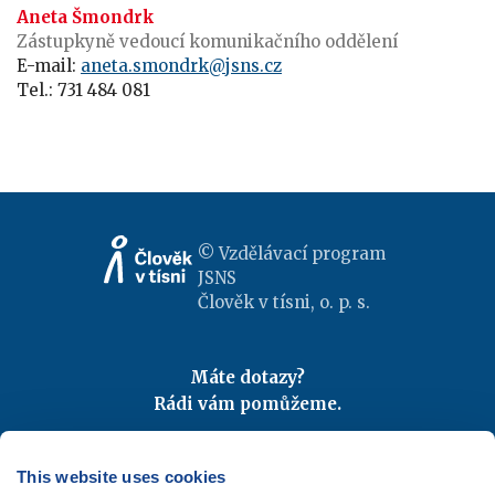
Aneta Šmondrk
Zástupkyně vedoucí komunikačního oddělení
E-mail:
aneta.smondrk@jsns.cz
Tel.: 731 484 081
© Vzdělávací program
JSNS
Člověk v tísni, o. p. s.
Máte dotazy?
Rádi vám pomůžeme.
Kontaktujte nás
|
FAQ
Odebírejte newslettery
This website uses cookies