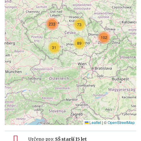
233
73
102
89
31
Leaflet
|
©
OpenStreetMap
Určeno pro:
SŠ starší 15 let