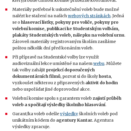
který/á bude činnost komise průběžně koordinovat.
Materiály potřebné k uskutečnění voleb bude možné
nalézt ke stažení na našich
webových stránkách
. Jedná
se o
hlasovací lístky, p
okyny pro voliče, pokyny pro
volební komise, publikaci
ke Studentským volbám,
p
lakáty Studentských voleb, nálepku na volební urnu
.
Zároveň materiály registrovaným školám zasíláme
poštou několik dní před konáním voleb.
Při přípravě na Studentské volby lze využít
audiovizuální lekce umístěné na našem
webu
. Můžete
tak volby zahájit
projekcí doporučených
dokumentárních filmů
, pozvat si do školy
hosta
,
vyzkoušet některou z připravených
aktivit do hodin
nebo uspořádat jiné
doprovodné akce.
Volební komise spolu s garantem voleb
zajistí průběh
voleb a spočítají výsledky školního hlasování
.
Garant/ka voleb odešle
výsledky
školních voleb pod
unikátním kódem do
agentury Kantar.
Agentura
výsledky zpracuje.