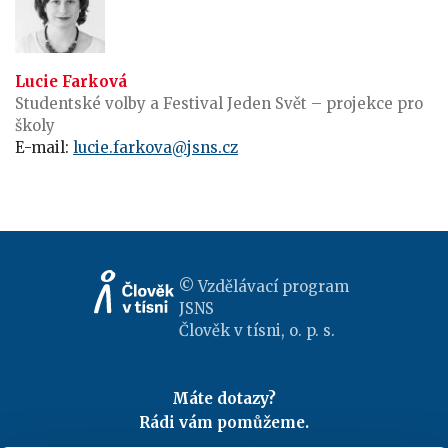
Lucie Farková
Studentské volby a Festival Jeden Svět – projekce pro
školy
E-mail:
lucie.farkova@jsns.cz
© Vzdělávací program
JSNS
Člověk v tísni, o. p. s.
Máte dotazy?
Rádi vám pomůžeme.