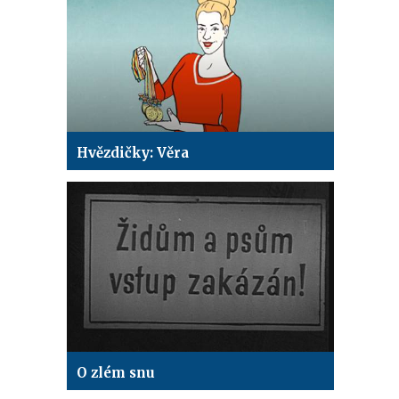
Hvězdičky: Věra
O zlém snu