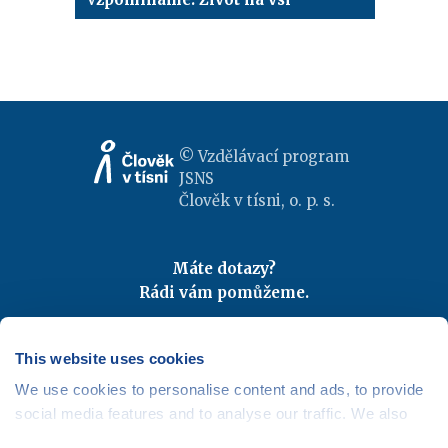
© Vzdělávací program
JSNS
Člověk v tísni, o. p. s.
Máte dotazy?
Rádi vám pomůžeme.
Kontaktujte nás
|
FAQ
Odebírejte newslettery
This website uses cookies
We use cookies to personalise content and ads, to provide
Mapa webu
|
Kariéra
social media features and to analyse our traffic. We also
Osobní údaje
|
Cookies
share information about your use of our site with our social