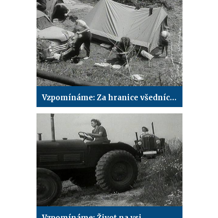
Vzpomínáme: Za hranice všedních dní
Vzpomínáme: Život na vsi