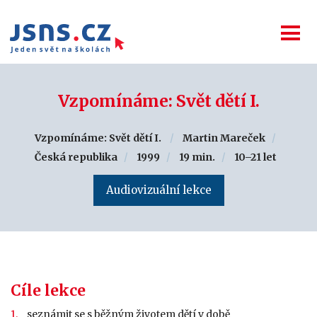
Vzpomínáme: Svět dětí I.
Vzpomínáme: Svět dětí I.
Martin Mareček
Česká republika
1999
19 min.
10–21 let
Audiovizuální lekce
Cíle lekce
seznámit se s běžným životem dětí v době