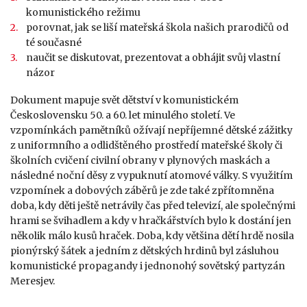
komunistického režimu
porovnat, jak se liší mateřská škola našich prarodičů od
té současné
naučit se diskutovat, prezentovat a obhájit svůj vlastní
názor
Dokument mapuje svět dětství v komunistickém
Československu 50. a 60. let minulého století. Ve
vzpomínkách pamětníků ožívají nepříjemné dětské zážitky
z uniformního a odlidštěného prostředí mateřské školy či
školních cvičení civilní obrany v plynových maskách a
následné noční děsy z vypuknutí atomové války. S využitím
vzpomínek a dobových záběrů je zde také zpřítomněna
doba, kdy děti ještě netrávily čas před televizí, ale společnými
hrami se švihadlem a kdy v hračkářstvích bylo k dostání jen
několik málo kusů hraček. Doba, kdy většina dětí hrdě nosila
pionýrský šátek a jedním z dětských hrdinů byl zásluhou
komunistické propagandy i jednonohý sovětský partyzán
Meresjev.