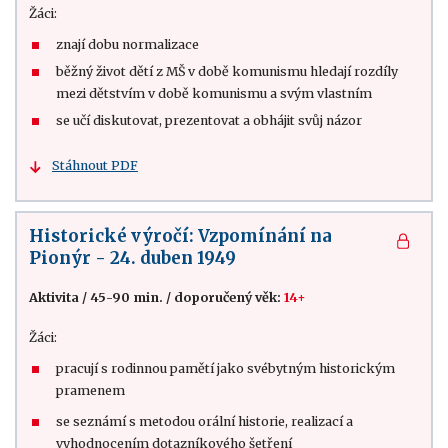
Žáci:
znají dobu normalizace
běžný život dětí z MŠ v době komunismu hledají rozdíly
mezi dětstvím v době komunismu a svým vlastním
se učí diskutovat, prezentovat a obhájit svůj názor
Stáhnout PDF
Historické výročí: Vzpomínání na
Pionýr - 24. duben 1949
Aktivita
/
45-90 min.
/
doporučený věk:
14+
Žáci:
pracují s rodinnou pamětí jako svébytným historickým
pramenem
se seznámí s metodou orální historie, realizací a
vyhodnocením dotazníkového šetření