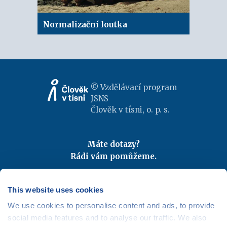
Normalizační loutka
© Vzdělávací program
JSNS
Člověk v tísni, o. p. s.
Máte dotazy?
Rádi vám pomůžeme.
Kontaktujte nás
|
FAQ
Odebírejte newslettery
This website uses cookies
We use cookies to personalise content and ads, to provide
Mapa webu
|
Kariéra
social media features and to analyse our traffic. We also
Osobní údaje
|
Cookies