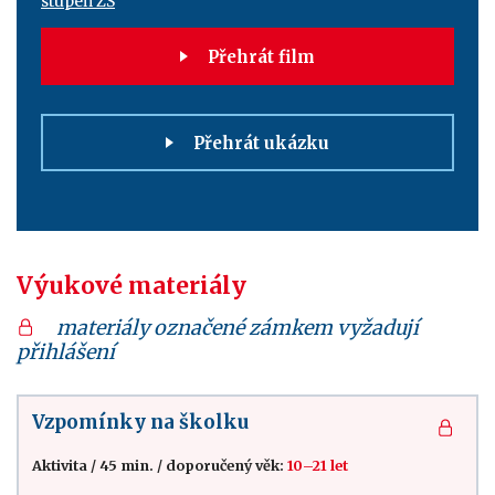
stupeň ZŠ
Přehrát film
Přehrát ukázku
Výukové materiály
materiály označené zámkem vyžadují
přihlášení
Vzpomínky na školku
Aktivita
/
45 min.
/
doporučený věk:
10–21 let