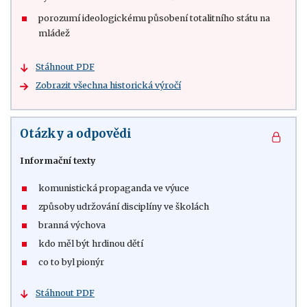
porozumí ideologickému působení totalitního státu na
mládež
Stáhnout PDF
Zobrazit všechna historická výročí
Otázky a odpovědi
Informační texty
komunistická propaganda ve výuce
způsoby udržování disciplíny ve školách
branná výchova
kdo měl být hrdinou dětí
co to byl pionýr
Stáhnout PDF